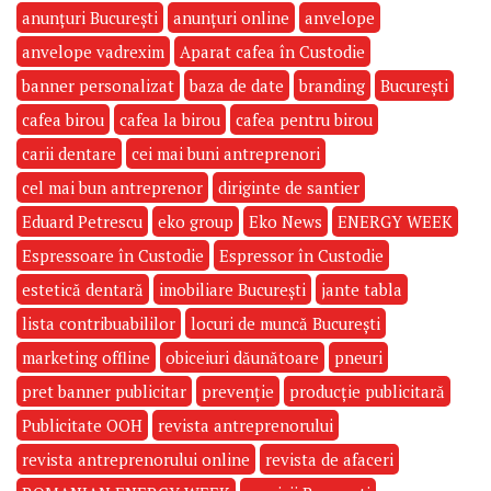
anunțuri București
anunțuri online
anvelope
anvelope vadrexim
Aparat cafea în Custodie
banner personalizat
baza de date
branding
București
cafea birou
cafea la birou
cafea pentru birou
carii dentare
cei mai buni antreprenori
cel mai bun antreprenor
diriginte de santier
Eduard Petrescu
eko group
Eko News
ENERGY WEEK
Espressoare în Custodie
Espressor în Custodie
estetică dentară
imobiliare București
jante tabla
lista contribuabililor
locuri de muncă București
marketing offline
obiceiuri dăunătoare
pneuri
pret banner publicitar
prevenție
producție publicitară
Publicitate OOH
revista antreprenorului
revista antreprenorului online
revista de afaceri