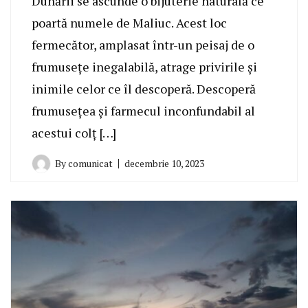
Dunării se ascunde o bijuterie naturală ce
poartă numele de Maliuc. Acest loc
fermecător, amplasat într-un peisaj de o
frumusețe inegalabilă, atrage privirile și
inimile celor ce îl descoperă. Descoperă
frumusețea și farmecul inconfundabil al
acestui colț […]
By
comunicat
decembrie 10, 2023