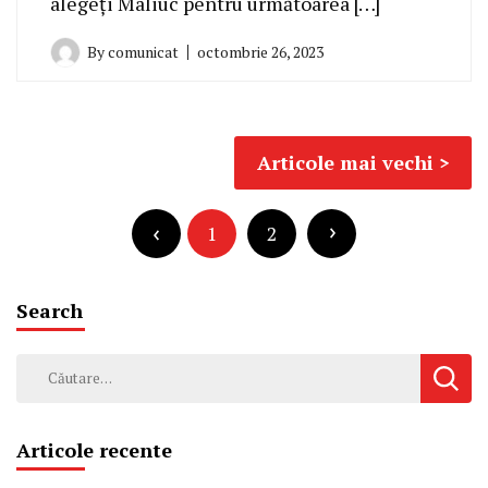
alegeți Maliuc pentru următoarea […]
By
comunicat
octombrie 26, 2023
Navigare
Articole mai vechi
în
Paginație
articole
articole
1
2
Search
Caută
după:
Articole recente