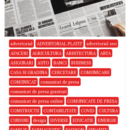
advertorial
ADVERTORIAL PLATIT
advertorial seo
AFACERI
AGRICULTURA
ARHITECTURA
ARTA
ASIGURARI
AUTO
BANCI
BUSINESS
CASA SI GRADINA
CERCETARE
COMUNICARE
COMUNICAT
comunicat de presa
comunicat de presa granturi
comunicat de presa online
COMUNICATE DE PRESA
CONSTRUCTII
CONTABILITATE
COVID
CULTURA
CURSURI
design
DIVERSE
EDUCATIE
ENERGIE
FAMILIE
FARMACEUTIC
FASHION
FINANTE