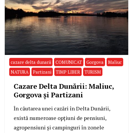
cazare delta dunarii
COMUNICAT
Gorgova
Maliuc
NATURA
Partizani
TIMP LIBER
TURISM
Cazare Delta Dunării: Maliuc,
Gorgova și Partizani
În căutarea unei cazări în Delta Dunării,
există numeroase opțiuni de pensiuni,
agropensiuni și campinguri în zonele