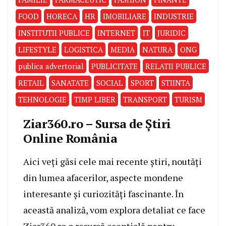
FOOD
HORECA
HR
IMOBILIARE
INDUSTRIE
INSTITUTII PUBLICE
INTERNET
IT
JURIDIC
LIFESTYLE
LOGISTICA
MEDIA
NATURA
ONG
publica advertorial
PUBLICITATE
RELATII PUBLICE
RETAIL
SANATATE
SOCIAL
SPORT
STIINTA
TEHNOLOGIE
TIMP LIBER
TRANSPORT
TURISM
Ziar360.ro – Sursa de Știri
Online România
Aici veți găsi cele mai recente știri, noutăți
din lumea afacerilor, aspecte mondene
interesante și curiozități fascinante. În
această analiză, vom explora detaliat ce face