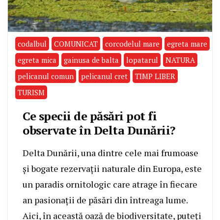
codalbul
COMUNICAT
corcodelul mare
egreta mare
egreta mica
gainusa de balta
lopatarul
NATURA
pelicanul comun
pelicanul cret
TIMP LIBER
TURISM
Ce specii de păsări pot fi
observate în Delta Dunării?
Delta Dunării, una dintre cele mai frumoase
și bogate rezervații naturale din Europa, este
un paradis ornitologic care atrage în fiecare
an pasionații de păsări din întreaga lume.
Aici, în această oază de biodiversitate, puteți