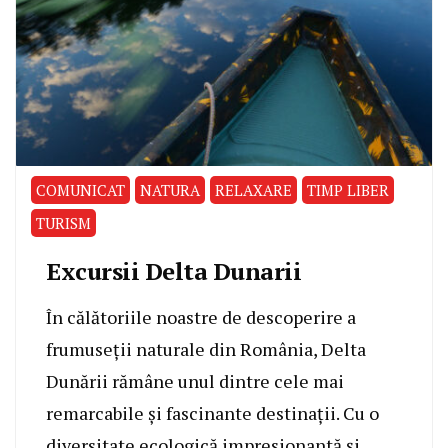
COMUNICAT
NATURA
RELAXARE
TIMP LIBER
TURISM
Excursii Delta Dunarii
În călătoriile noastre de descoperire a
frumuseții naturale din România, Delta
Dunării rămâne unul dintre cele mai
remarcabile și fascinante destinații. Cu o
diversitate ecologică impresionantă și