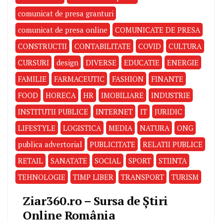
comunicat de presa granturi
comunicat de presa online
COMUNICATE DE PRESA
CONSTRUCTII
CONTABILITATE
COVID
CULTURA
CURSURI
design
DIVERSE
EDUCATIE
ENERGIE
FAMILIE
FARMACEUTIC
FASHION
FINANTE
FOOD
HORECA
HR
IMOBILIARE
INDUSTRIE
INSTITUTII PUBLICE
INTERNET
IT
JURIDIC
LIFESTYLE
LOGISTICA
MEDIA
NATURA
ONG
publica advertorial
PUBLICITATE
RELATII PUBLICE
RETAIL
SANATATE
SOCIAL
SPORT
STIINTA
TEHNOLOGIE
TIMP LIBER
TRANSPORT
TURISM
Ziar360.ro – Sursa de Știri
Online România