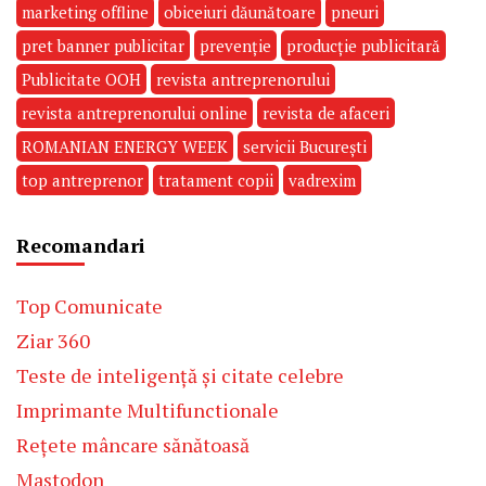
marketing offline
obiceiuri dăunătoare
pneuri
pret banner publicitar
prevenție
producție publicitară
Publicitate OOH
revista antreprenorului
revista antreprenorului online
revista de afaceri
ROMANIAN ENERGY WEEK
servicii București
top antreprenor
tratament copii
vadrexim
Recomandari
Top Comunicate
Ziar 360
Teste de inteligență și citate celebre
Imprimante Multifunctionale
Rețete mâncare sănătoasă
Mastodon