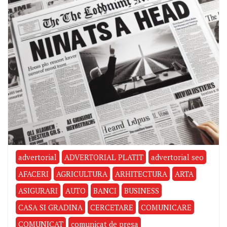
advertorial
ADVERTORIAL PLATIT
advertorial seo
AFACERI
AGRICULTURA
ARHITECTURA
ARTA
ASIGURARI
AUTO
BANCI
BUSINESS
CASA SI GRADINA
CERCETARE
COMUNICARE
COMUNICAT
comunicat de presa