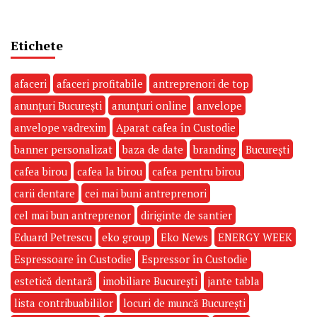
Etichete
afaceri
afaceri profitabile
antreprenori de top
anunțuri București
anunțuri online
anvelope
anvelope vadrexim
Aparat cafea în Custodie
banner personalizat
baza de date
branding
București
cafea birou
cafea la birou
cafea pentru birou
carii dentare
cei mai buni antreprenori
cel mai bun antreprenor
diriginte de santier
Eduard Petrescu
eko group
Eko News
ENERGY WEEK
Espressoare în Custodie
Espressor în Custodie
estetică dentară
imobiliare București
jante tabla
lista contribuabililor
locuri de muncă București