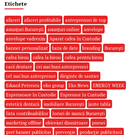
Etichete
afaceri
afaceri profitabile
antreprenori de top
anunțuri București
anunțuri online
anvelope
anvelope vadrexim
Aparat cafea în Custodie
banner personalizat
baza de date
branding
București
cafea birou
cafea la birou
cafea pentru birou
carii dentare
cei mai buni antreprenori
cel mai bun antreprenor
diriginte de santier
Eduard Petrescu
eko group
Eko News
ENERGY WEEK
Espressoare în Custodie
Espressor în Custodie
estetică dentară
imobiliare București
jante tabla
lista contribuabililor
locuri de muncă București
marketing offline
obiceiuri dăunătoare
pneuri
pret banner publicitar
prevenție
producție publicitară