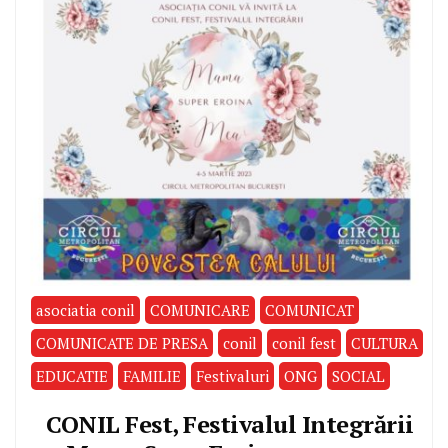
asociatia conil
COMUNICARE
COMUNICAT
COMUNICATE DE PRESA
conil
conil fest
CULTURA
EDUCATIE
FAMILIE
Festivaluri
ONG
SOCIAL
CONIL Fest, Festivalul Integrării