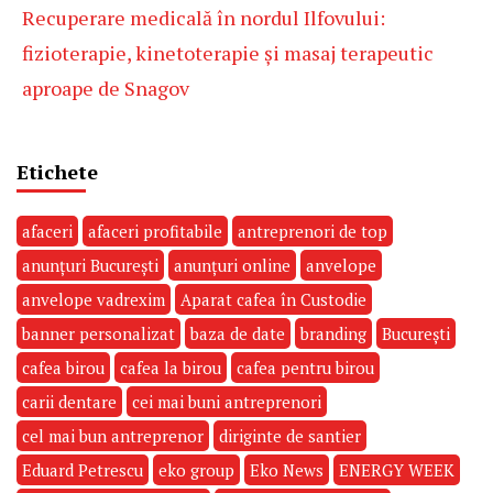
Recuperare medicală în nordul Ilfovului:
fizioterapie, kinetoterapie și masaj terapeutic
aproape de Snagov
Etichete
afaceri
afaceri profitabile
antreprenori de top
anunțuri București
anunțuri online
anvelope
anvelope vadrexim
Aparat cafea în Custodie
banner personalizat
baza de date
branding
București
cafea birou
cafea la birou
cafea pentru birou
carii dentare
cei mai buni antreprenori
cel mai bun antreprenor
diriginte de santier
Eduard Petrescu
eko group
Eko News
ENERGY WEEK