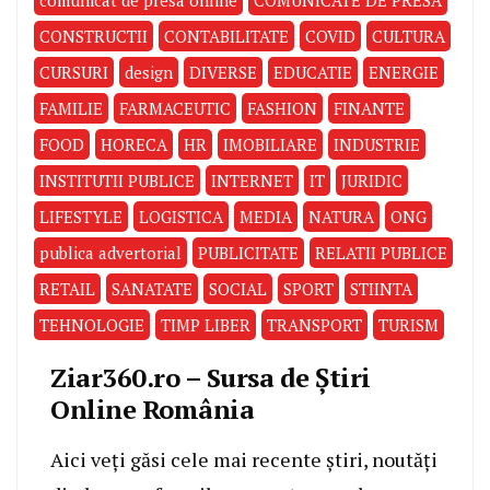
CONSTRUCTII
CONTABILITATE
COVID
CULTURA
CURSURI
design
DIVERSE
EDUCATIE
ENERGIE
FAMILIE
FARMACEUTIC
FASHION
FINANTE
FOOD
HORECA
HR
IMOBILIARE
INDUSTRIE
INSTITUTII PUBLICE
INTERNET
IT
JURIDIC
LIFESTYLE
LOGISTICA
MEDIA
NATURA
ONG
publica advertorial
PUBLICITATE
RELATII PUBLICE
RETAIL
SANATATE
SOCIAL
SPORT
STIINTA
TEHNOLOGIE
TIMP LIBER
TRANSPORT
TURISM
Ziar360.ro – Sursa de Știri
Online România
Aici veți găsi cele mai recente știri, noutăți