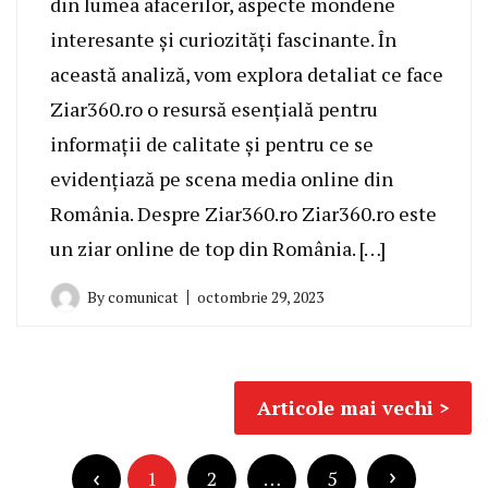
din lumea afacerilor, aspecte mondene
interesante și curiozități fascinante. În
această analiză, vom explora detaliat ce face
Ziar360.ro o resursă esențială pentru
informații de calitate și pentru ce se
evidențiază pe scena media online din
România. Despre Ziar360.ro Ziar360.ro este
un ziar online de top din România. […]
By
comunicat
octombrie 29, 2023
Navigare
Articole mai vechi
în
Paginație
articole
articole
1
2
…
5