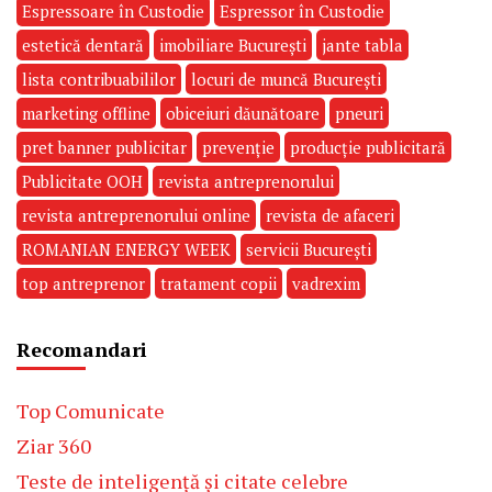
Espressoare în Custodie
Espressor în Custodie
estetică dentară
imobiliare București
jante tabla
lista contribuabililor
locuri de muncă București
marketing offline
obiceiuri dăunătoare
pneuri
pret banner publicitar
prevenție
producție publicitară
Publicitate OOH
revista antreprenorului
revista antreprenorului online
revista de afaceri
ROMANIAN ENERGY WEEK
servicii București
top antreprenor
tratament copii
vadrexim
Recomandari
Top Comunicate
Ziar 360
Teste de inteligență și citate celebre