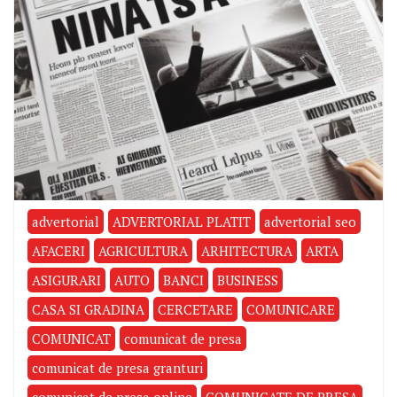
advertorial
ADVERTORIAL PLATIT
advertorial seo
AFACERI
AGRICULTURA
ARHITECTURA
ARTA
ASIGURARI
AUTO
BANCI
BUSINESS
CASA SI GRADINA
CERCETARE
COMUNICARE
COMUNICAT
comunicat de presa
comunicat de presa granturi
comunicat de presa online
COMUNICATE DE PRESA