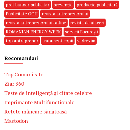
pret banner publicitar
prevenție
producție publicitară
Publicitate OOH
revista antreprenorului
revista antreprenorului online
revista de afaceri
ROMANIAN ENERGY WEEK
servicii București
top antreprenor
tratament copii
vadrexim
Recomandari
Top Comunicate
Ziar 360
Teste de inteligență și citate celebre
Imprimante Multifunctionale
Rețete mâncare sănătoasă
Mastodon