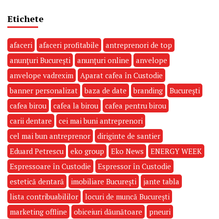
Etichete
afaceri
afaceri profitabile
antreprenori de top
anunțuri București
anunțuri online
anvelope
anvelope vadrexim
Aparat cafea în Custodie
banner personalizat
baza de date
branding
București
cafea birou
cafea la birou
cafea pentru birou
carii dentare
cei mai buni antreprenori
cel mai bun antreprenor
diriginte de santier
Eduard Petrescu
eko group
Eko News
ENERGY WEEK
Espressoare în Custodie
Espressor în Custodie
estetică dentară
imobiliare București
jante tabla
lista contribuabililor
locuri de muncă București
marketing offline
obiceiuri dăunătoare
pneuri