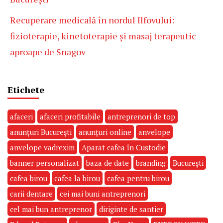
Recuperare medicală în nordul Ilfovului:
fizioterapie, kinetoterapie și masaj terapeutic
aproape de Snagov
Etichete
afaceri
afaceri profitabile
antreprenori de top
anunțuri București
anunțuri online
anvelope
anvelope vadrexim
Aparat cafea în Custodie
banner personalizat
baza de date
branding
București
cafea birou
cafea la birou
cafea pentru birou
carii dentare
cei mai buni antreprenori
cel mai bun antreprenor
diriginte de santier