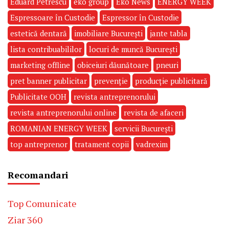
Eduard Petrescu
eko group
Eko News
ENERGY WEEK
Espressoare în Custodie
Espressor în Custodie
estetică dentară
imobiliare București
jante tabla
lista contribuabililor
locuri de muncă București
marketing offline
obiceiuri dăunătoare
pneuri
pret banner publicitar
prevenție
producție publicitară
Publicitate OOH
revista antreprenorului
revista antreprenorului online
revista de afaceri
ROMANIAN ENERGY WEEK
servicii București
top antreprenor
tratament copii
vadrexim
Recomandari
Top Comunicate
Ziar 360