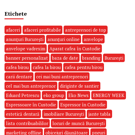
Etichete
afaceri
afaceri profitabile
antreprenori de top
anunțuri București
anunțuri online
anvelope
anvelope vadrexim
Aparat cafea în Custodie
banner personalizat
baza de date
branding
București
cafea birou
cafea la birou
cafea pentru birou
carii dentare
cei mai buni antreprenori
cel mai bun antreprenor
diriginte de santier
Eduard Petrescu
eko group
Eko News
ENERGY WEEK
Espressoare în Custodie
Espressor în Custodie
estetică dentară
imobiliare București
jante tabla
lista contribuabililor
locuri de muncă București
marketing offline
obiceiuri dăunătoare
pneuri