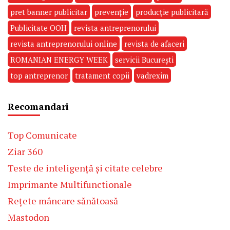
pret banner publicitar
prevenție
producție publicitară
Publicitate OOH
revista antreprenorului
revista antreprenorului online
revista de afaceri
ROMANIAN ENERGY WEEK
servicii București
top antreprenor
tratament copii
vadrexim
Recomandari
Top Comunicate
Ziar 360
Teste de inteligență și citate celebre
Imprimante Multifunctionale
Rețete mâncare sănătoasă
Mastodon