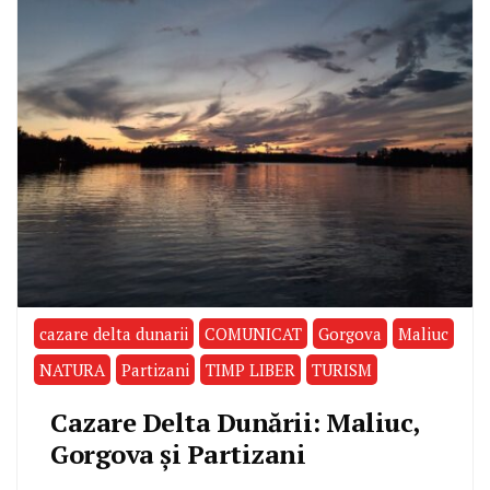
cazare delta dunarii
COMUNICAT
Gorgova
Maliuc
NATURA
Partizani
TIMP LIBER
TURISM
Cazare Delta Dunării: Maliuc,
Gorgova și Partizani