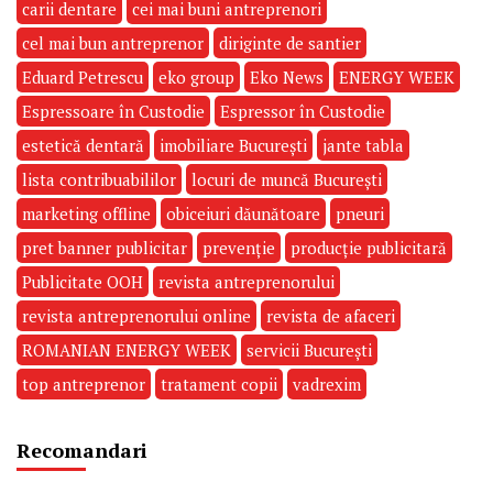
carii dentare
cei mai buni antreprenori
cel mai bun antreprenor
diriginte de santier
Eduard Petrescu
eko group
Eko News
ENERGY WEEK
Espressoare în Custodie
Espressor în Custodie
estetică dentară
imobiliare București
jante tabla
lista contribuabililor
locuri de muncă București
marketing offline
obiceiuri dăunătoare
pneuri
pret banner publicitar
prevenție
producție publicitară
Publicitate OOH
revista antreprenorului
revista antreprenorului online
revista de afaceri
ROMANIAN ENERGY WEEK
servicii București
top antreprenor
tratament copii
vadrexim
Recomandari