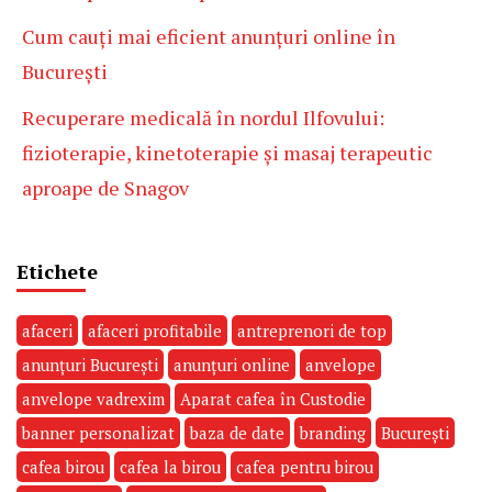
Cum cauți mai eficient anunțuri online în
București
Recuperare medicală în nordul Ilfovului:
fizioterapie, kinetoterapie și masaj terapeutic
aproape de Snagov
Etichete
afaceri
afaceri profitabile
antreprenori de top
anunțuri București
anunțuri online
anvelope
anvelope vadrexim
Aparat cafea în Custodie
banner personalizat
baza de date
branding
București
cafea birou
cafea la birou
cafea pentru birou