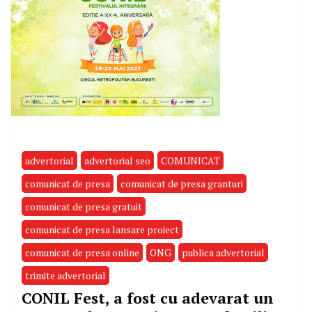
advertorial
advertorial seo
COMUNICAT
comunicat de presa
comunicat de presa granturi
comunicat de presa gratuit
comunicat de presa lansare proiect
comunicat de presa online
ONG
publica advertorial
trimite advertorial
CONIL Fest, a fost cu adevarat un