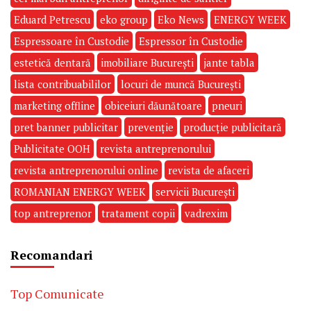
Eduard Petrescu
eko group
Eko News
ENERGY WEEK
Espressoare în Custodie
Espressor în Custodie
estetică dentară
imobiliare București
jante tabla
lista contribuabililor
locuri de muncă București
marketing offline
obiceiuri dăunătoare
pneuri
pret banner publicitar
prevenție
producție publicitară
Publicitate OOH
revista antreprenorului
revista antreprenorului online
revista de afaceri
ROMANIAN ENERGY WEEK
servicii București
top antreprenor
tratament copii
vadrexim
Recomandari
Top Comunicate