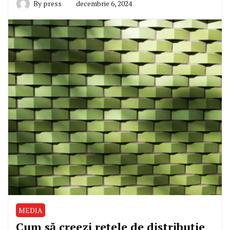
By
press
decembrie 6, 2024
MEDIA
Cum să creezi rețele de distribuție