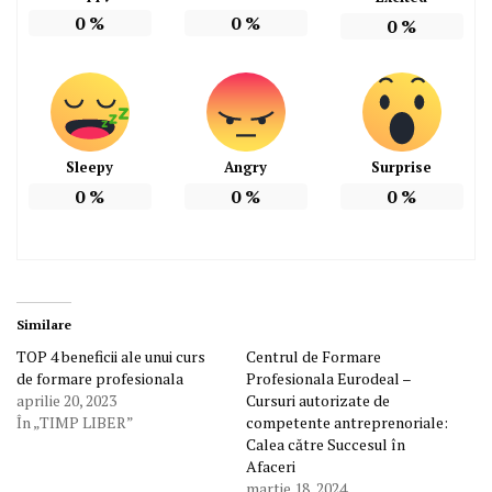
0
%
0
%
0
%
Sleepy
Angry
Surprise
0
%
0
%
0
%
Similare
TOP 4 beneficii ale unui curs
Centrul de Formare
de formare profesionala
Profesionala Eurodeal –
aprilie 20, 2023
Cursuri autorizate de
În „TIMP LIBER”
competente antreprenoriale:
Calea către Succesul în
Afaceri
martie 18, 2024