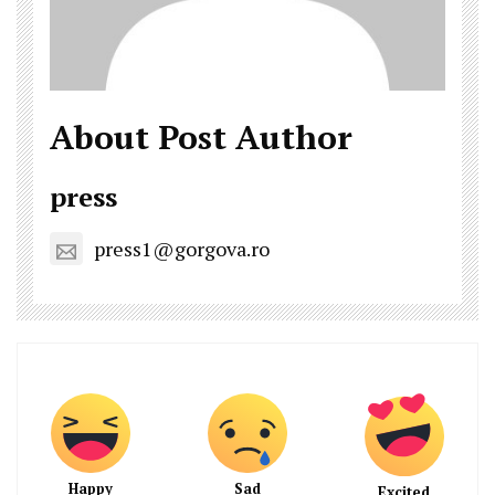
About Post Author
press
press1@gorgova.ro
Happy
Sad
Excited