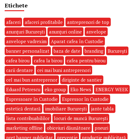
Etichete
afaceri
afaceri profitabile
antreprenori de top
anunțuri București
anunțuri online
anvelope
anvelope vadrexim
Aparat cafea în Custodie
banner personalizat
baza de date
branding
București
cafea birou
cafea la birou
cafea pentru birou
carii dentare
cei mai buni antreprenori
cel mai bun antreprenor
diriginte de santier
Eduard Petrescu
eko group
Eko News
ENERGY WEEK
Espressoare în Custodie
Espressor în Custodie
estetică dentară
imobiliare București
jante tabla
lista contribuabililor
locuri de muncă București
marketing offline
obiceiuri dăunătoare
pneuri
pret banner publicitar
prevenție
producție publicitară