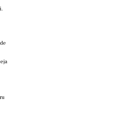
i.
 de
teja
tru