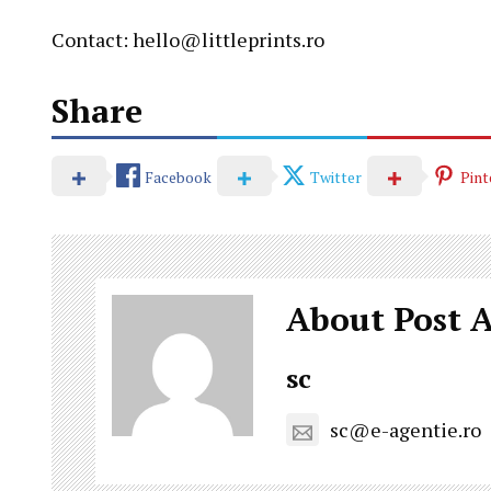
Contact:
hello@littleprints.ro
Share
Facebook
Twitter
Pint
About Post 
sc
sc@e-agentie.ro