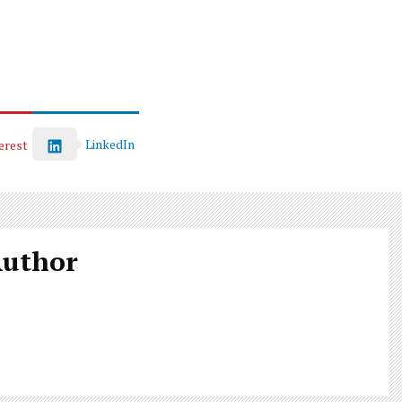
LinkedIn
erest
Author