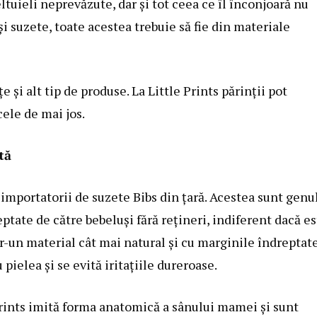
tuieli neprevăzute, dar și tot ceea ce îl înconjoară nu
 și suzete, toate acestea trebuie să fie din materiale
e și alt tip de produse. La Little Prints părinții pot
ele de mai jos.
tă
importatorii de suzete Bibs din țară. Acestea sunt genu
ptate de către bebeluși fără rețineri, indiferent dacă e
tr-un material cât mai natural și cu marginile îndreptat
 pielea și se evită iritațiile dureroase.
rints
imită forma anatomică a sânului mamei și sunt