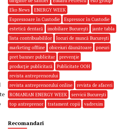
diriginte de santier
Eduard Petrescu
eko group
Eko News
ENERGY WEEK
Espressoare în Custodie
Espressor în Custodie
estetică dentară
imobiliare București
jante tabla
lista contribuabililor
locuri de muncă București
marketing offline
obiceiuri dăunătoare
pneuri
pret banner publicitar
prevenție
producție publicitară
Publicitate OOH
revista antreprenorului
l
revista antreprenorului online
revista de afaceri
ste
ROMANIAN ENERGY WEEK
servicii București
e
top antreprenor
tratament copii
vadrexim
Recomandari