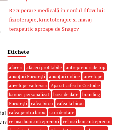
Recuperare medicală în nordul Ilfovului:
fizioterapie, kinetoterapie și masaj
a
terapeutic aproape de Snagov
Etichete
afaceri
afaceri profitabile
antreprenori de top
anunțuri București
anunțuri online
anvelope
anvelope vadrexim
Aparat cafea în Custodie
banner personalizat
baza de date
branding
București
cafea birou
cafea la birou
cafea pentru birou
carii dentare
ial
cei mai buni antreprenori
cel mai bun antreprenor
tate