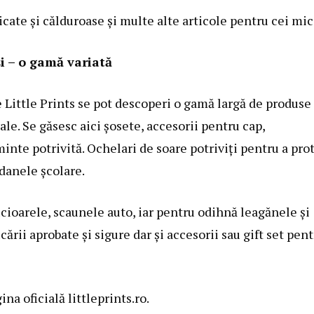
icate și călduroase și multe alte articole pentru cei mic
i – o gamă variată
 Little Prints se pot descoperi o gamă largă de produse
e. Se găsesc aici șosete, accesorii pentru cap,
minte potrivită. Ochelari de soare potriviți pentru a pro
zdanele școlare.
cioarele, scaunele auto, iar pentru odihnă leagănele și
ucării aprobate și sigure dar și accesorii sau gift set pen
na oficială littleprints.ro.