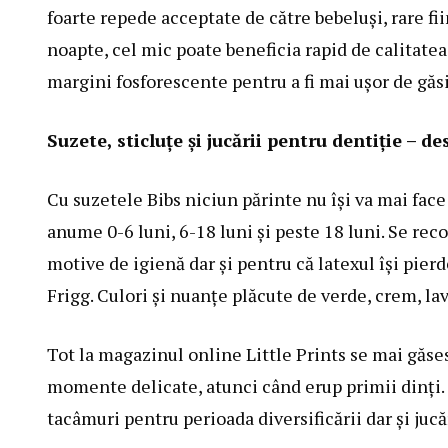
foarte repede acceptate de către bebeluși, rare fii
noapte, cel mic poate beneficia rapid de calitatea
margini fosforescente pentru a fi mai ușor de găsi
Suzete, sticluțe și jucării pentru dentiție – 
Cu suzetele Bibs niciun părinte nu își va mai face 
anume 0-6 luni, 6-18 luni și peste 18 luni. Se re
motive de igienă dar și pentru că latexul își pierd
Frigg. Culori și nuanțe plăcute de verde, crem, lav
Tot la magazinul online Little Prints se mai găsesc
momente delicate, atunci când erup primii dinți. Ai
tacâmuri pentru perioada diversificării dar și jucă