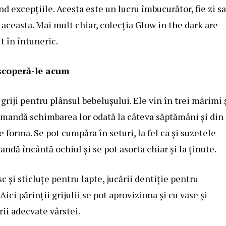
nd excepțiile. Acesta este un lucru îmbucurător, fie zi s
 aceasta. Mai mult chiar, colecția Glow in the dark are
t în întuneric.
descoperă-le acum
griji pentru plânsul bebelușului. Ele vin în trei mărimi 
comandă schimbarea lor odată la câteva săptămâni și din
e forma. Se pot cumpăra în seturi, la fel ca și suzetele
andă încântă ochiul și se pot asorta chiar și la ținute.
 și sticluțe pentru lapte, jucării dentiție pentru
ci părinții grijulii se pot aproviziona și cu vase și
rii adecvate vârstei.