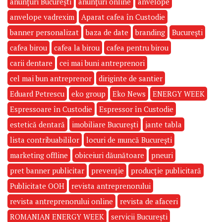
anunțuri București
anunțuri online
anvelope
anvelope vadrexim
Aparat cafea în Custodie
banner personalizat
baza de date
branding
București
cafea birou
cafea la birou
cafea pentru birou
carii dentare
cei mai buni antreprenori
cel mai bun antreprenor
diriginte de santier
Eduard Petrescu
eko group
Eko News
ENERGY WEEK
Espressoare în Custodie
Espressor în Custodie
estetică dentară
imobiliare București
jante tabla
lista contribuabililor
locuri de muncă București
marketing offline
obiceiuri dăunătoare
pneuri
pret banner publicitar
prevenție
producție publicitară
Publicitate OOH
revista antreprenorului
revista antreprenorului online
revista de afaceri
ROMANIAN ENERGY WEEK
servicii București