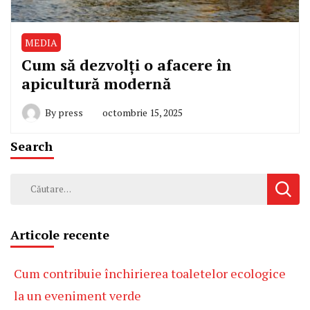
MEDIA
Cum să dezvolți o afacere în
apicultură modernă
By
press
octombrie 15, 2025
Search
Caută
după:
Articole recente
Cum contribuie închirierea toaletelor ecologice
la un eveniment verde