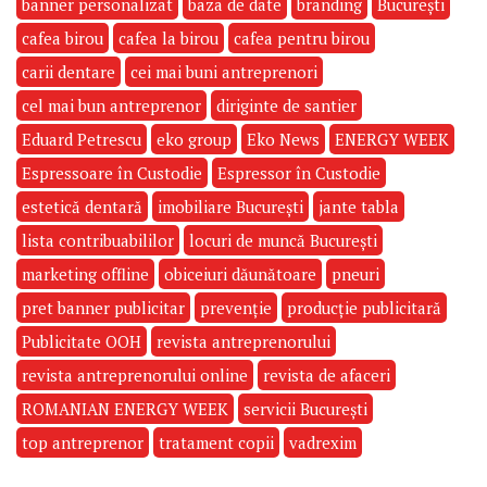
banner personalizat
baza de date
branding
București
cafea birou
cafea la birou
cafea pentru birou
carii dentare
cei mai buni antreprenori
cel mai bun antreprenor
diriginte de santier
Eduard Petrescu
eko group
Eko News
ENERGY WEEK
Espressoare în Custodie
Espressor în Custodie
estetică dentară
imobiliare București
jante tabla
lista contribuabililor
locuri de muncă București
marketing offline
obiceiuri dăunătoare
pneuri
pret banner publicitar
prevenție
producție publicitară
Publicitate OOH
revista antreprenorului
revista antreprenorului online
revista de afaceri
ROMANIAN ENERGY WEEK
servicii București
top antreprenor
tratament copii
vadrexim