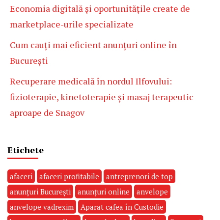
Economia digitală și oportunitățile create de
marketplace-urile specializate
Cum cauți mai eficient anunțuri online în
București
Recuperare medicală în nordul Ilfovului:
fizioterapie, kinetoterapie și masaj terapeutic
aproape de Snagov
Etichete
afaceri
afaceri profitabile
antreprenori de top
anunțuri București
anunțuri online
anvelope
anvelope vadrexim
Aparat cafea în Custodie