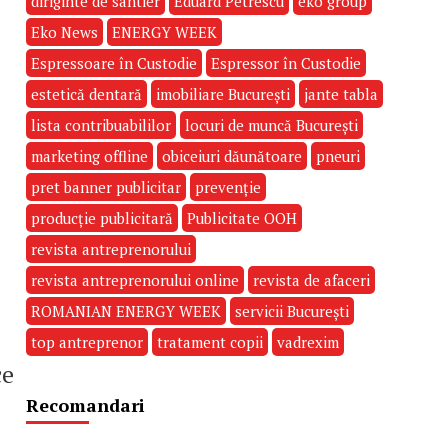
diriginte de santier
Eduard Petrescu
eko group
Eko News
ENERGY WEEK
Espressoare în Custodie
Espressor în Custodie
estetică dentară
imobiliare București
jante tabla
lista contribuabililor
locuri de muncă București
marketing offline
obiceiuri dăunătoare
pneuri
pret banner publicitar
prevenție
producție publicitară
Publicitate OOH
revista antreprenorului
revista antreprenorului online
revista de afaceri
ROMANIAN ENERGY WEEK
servicii București
top antreprenor
tratament copii
vadrexim
ce
Recomandari