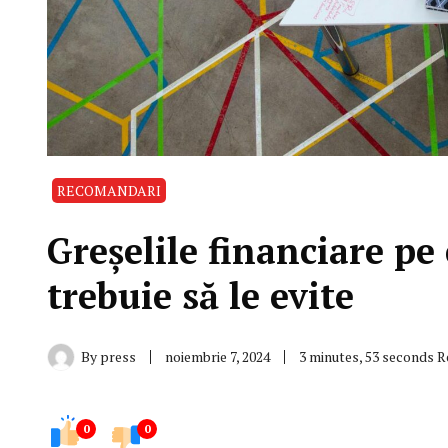
RECOMANDARI
Greșelile financiare pe
trebuie să le evite
By
press
noiembrie 7, 2024
3 minutes, 53 seconds 
0
0