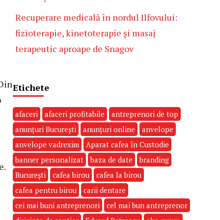
Recuperare medicală în nordul Ilfovului:
fizioterapie, kinetoterapie și masaj
terapeutic aproape de Snagov
 Din
Etichete
o
afaceri
afaceri profitabile
antreprenori de top
anunțuri București
anunțuri online
anvelope
anvelope vadrexim
Aparat cafea în Custodie
banner personalizat
baza de date
branding
e.
București
cafea birou
cafea la birou
cafea pentru birou
carii dentare
cei mai buni antreprenori
cel mai bun antreprenor