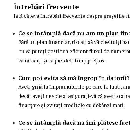
Întrebări frecvente
Iată câteva întrebări frecvente despre greșelile f
Ce se întâmplă dacă nu am un plan fin
Fără un plan financiar, riscați să vă cheltuiți ba
nu vă puteți gestiona eficient fluxul de numerar
vă rătăciți și să pierdeți timp prețios.
Cum pot evita să mă îngrop în datorii?
Aveți grijă la împrumuturile pe care le luați, an
decât aveți nevoie și asigurați-vă că aveți o str
finanțare și evitați creditele cu dobânzi mari.
Ce se întâmplă dacă nu îmi plătesc fact