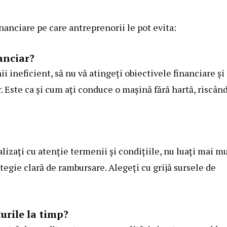
inanciare pe care antreprenorii le pot evita:
anciar?
nii ineficient, să nu vă atingeți obiectivele financiare și
. Este ca și cum ați conduce o mașină fără hartă, riscând
alizați cu atenție termenii și condițiile, nu luați mai m
ategie clară de rambursare. Alegeți cu grijă sursele de
urile la timp?