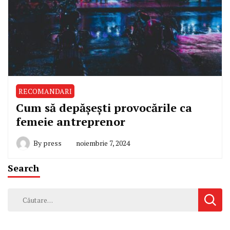
RECOMANDARI
Cum să depășești provocările ca
femeie antreprenor
By
press
noiembrie 7, 2024
Search
Caută
după: