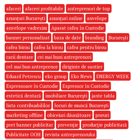
afaceri
afaceri profitabile
antreprenori de top
anunțuri București
anunțuri online
anvelope
anvelope vadrexim
Aparat cafea în Custodie
banner personalizat
baza de date
branding
București
cafea birou
cafea la birou
cafea pentru birou
carii dentare
cei mai buni antreprenori
cel mai bun antreprenor
diriginte de santier
Eduard Petrescu
eko group
Eko News
ENERGY WEEK
Espressoare în Custodie
Espressor în Custodie
estetică dentară
imobiliare București
jante tabla
lista contribuabililor
locuri de muncă București
marketing offline
obiceiuri dăunătoare
pneuri
pret banner publicitar
prevenție
producție publicitară
Publicitate OOH
revista antreprenorului