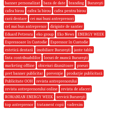
banner personalizat
baza de date
branding
București
cafea birou
cafea la birou
cafea pentru birou
carii dentare
cei mai buni antreprenori
cel mai bun antreprenor
diriginte de santier
Eduard Petrescu
eko group
Eko News
ENERGY WEEK
Espressoare în Custodie
Espressor în Custodie
estetică dentară
imobiliare București
jante tabla
lista contribuabililor
locuri de muncă București
marketing offline
obiceiuri dăunătoare
pneuri
pret banner publicitar
prevenție
producție publicitară
Publicitate OOH
revista antreprenorului
revista antreprenorului online
revista de afaceri
ROMANIAN ENERGY WEEK
servicii București
top antreprenor
tratament copii
vadrexim