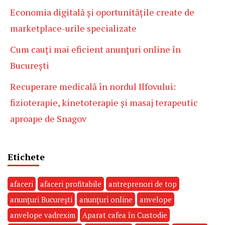
Economia digitală și oportunitățile create de
marketplace-urile specializate
Cum cauți mai eficient anunțuri online în
București
Recuperare medicală în nordul Ilfovului:
fizioterapie, kinetoterapie și masaj terapeutic
aproape de Snagov
Etichete
afaceri
afaceri profitabile
antreprenori de top
anunțuri București
anunțuri online
anvelope
anvelope vadrexim
Aparat cafea în Custodie