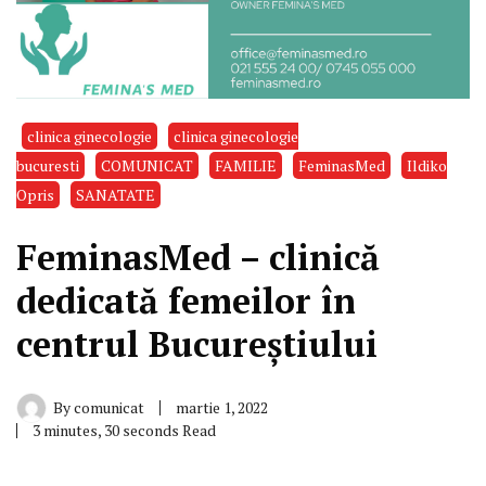
clinica ginecologie
clinica ginecologie
bucuresti
COMUNICAT
FAMILIE
FeminasMed
Ildiko
Opris
SANATATE
FeminasMed – clinică
dedicată femeilor în
centrul Bucureștiului
By
comunicat
martie 1, 2022
3 minutes, 30 seconds Read