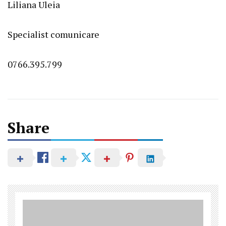
Liliana Uleia
Specialist comunicare
0766.395.799
Post
Share
navigation