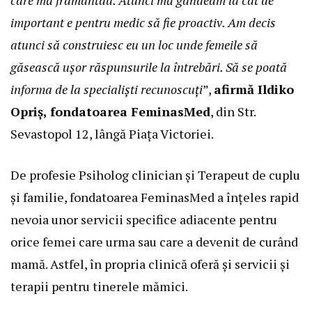
care mă framântau. Atunci mă gândeam la cât de
important e pentru medic să fie proactiv. Am decis
atunci să construiesc eu un loc unde femeile să
găsească ușor răspunsurile la întrebări. Să se poată
informa de la specialiști recunoscuți
”,
afirm
ă Ildiko
Opriș, fondatoarea
FeminasMed
, din Str.
Sevastopol 12, lângă Piața Victoriei.
De profesie Psiholog clinician și Terapeut de cuplu
și familie, fondatoarea FeminasMed a înțeles rapid
nevoia unor servicii specifice adiacente pentru
orice femei care urma sau care a devenit de curând
mamă. Astfel, în propria clinică oferă și servicii și
terapii pentru tinerele mămici.