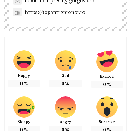
comunicatpresa@gorgova.ro
https://topantreprenor.ro
Happy
Sad
Excited
0
%
0
%
0
%
Sleepy
Angry
Surprise
0
%
0
%
0
%