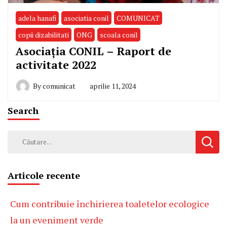
adela hanafi
asociatia conil
COMUNICAT
copii dizabilitati
ONG
scoala conil
Asociația CONIL – Raport de
activitate 2022
By
comunicat
aprilie 11, 2024
Search
Caută
după:
Articole recente
Cum contribuie închirierea toaletelor ecologice
la un eveniment verde