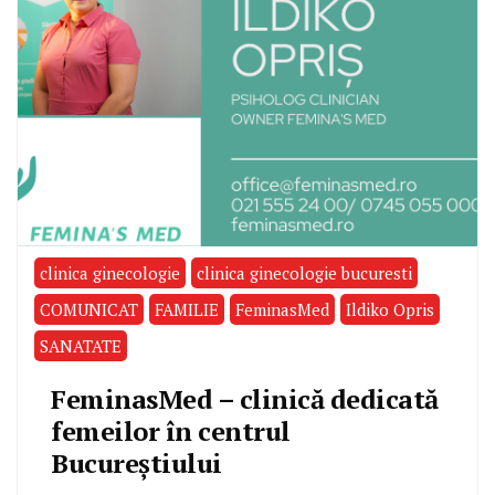
clinica ginecologie
clinica ginecologie bucuresti
COMUNICAT
FAMILIE
FeminasMed
Ildiko Opris
SANATATE
FeminasMed – clinică dedicată
femeilor în centrul
Bucureștiului