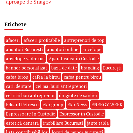
aproape de Snagov
Etichete
afaceri
afaceri profitabile
antreprenori de top
anunțuri București
anunțuri online
anvelope
anvelope vadrexim
Aparat cafea în Custodie
banner personalizat
baza de date
branding
București
cafea birou
cafea la birou
cafea pentru birou
carii dentare
cei mai buni antreprenori
cel mai bun antreprenor
diriginte de santier
Eduard Petrescu
eko group
Eko News
ENERGY WEEK
Espressoare în Custodie
Espressor în Custodie
estetică dentară
imobiliare București
jante tabla
lista contribuabililor
locuri de muncă București