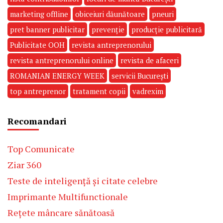
marketing offline
obiceiuri dăunătoare
pneuri
pret banner publicitar
prevenție
producție publicitară
Publicitate OOH
revista antreprenorului
revista antreprenorului online
revista de afaceri
ROMANIAN ENERGY WEEK
servicii București
top antreprenor
tratament copii
vadrexim
Recomandari
Top Comunicate
Ziar 360
Teste de inteligență și citate celebre
Imprimante Multifunctionale
Rețete mâncare sănătoasă