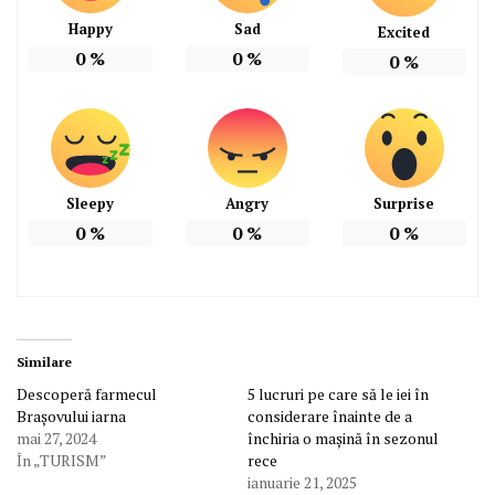
Happy
Sad
Excited
0
%
0
%
0
%
Sleepy
Angry
Surprise
0
%
0
%
0
%
Similare
Descoperă farmecul
5 lucruri pe care să le iei în
Brașovului iarna
considerare înainte de a
mai 27, 2024
închiria o mașină în sezonul
În „TURISM”
rece
ianuarie 21, 2025