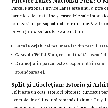
Plitvice Lakes National Park: O 
Parcul Național Plitvice Lakes este unul dintre c
lacurile sale cristaline și cascadele sale impresio
formează un peisaj natural unic în lume. Vizitatori
priveliștile spectaculoase ale naturii.
Lacul Kozjak
, cel mai mare lac din parcul, est
Cascada Veliki Slap
, cea mai înaltă cascadă d
Drumeția în parcul
este o experiență în sine, 
splendoarea ei.
Split și Dioclețian: Istoria și Arh
Split este un oraș istoric și pitoresc, cunoscut pe
exemple de arhitectură romană din lume. Orașul este
evenimente care să îndeplinească orice dorință d