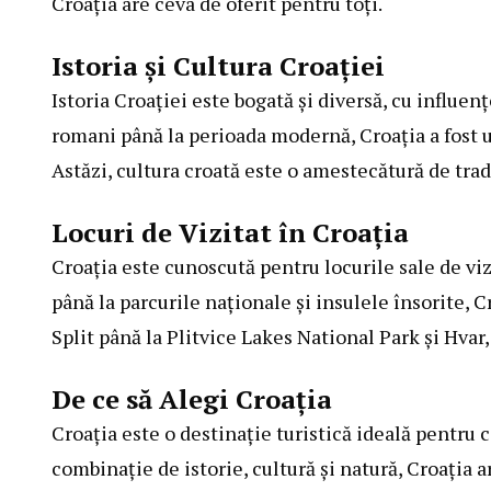
Croația are ceva de oferit pentru toți.
Istoria și Cultura Croației
Istoria Croației este bogată și diversă, cu influențe 
romani până la perioada modernă, Croația a fost un 
Astăzi, cultura croată este o amestecătură de tradiț
Locuri de Vizitat în Croația
Croația este cunoscută pentru locurile sale de vizi
până la parcurile naționale și insulele însorite, C
Split până la Plitvice Lakes National Park și Hvar,
De ce să Alegi Croația
Croația este o destinație turistică ideală pentru c
combinație de istorie, cultură și natură, Croația a