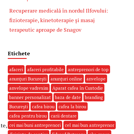
Recuperare medicală în nordul Ilfovului:
fizioterapie, kinetoterapie și masaj
terapeutic aproape de Snagov
Etichete
afaceri
afaceri profitabile
antreprenori de top
anunțuri București
anunțuri online
anvelope
anvelope vadrexim
Aparat cafea în Custodie
banner personalizat
baza de date
branding
București
cafea birou
cafea la birou
cafea pentru birou
carii dentare
te,
cei mai buni antreprenori
cel mai bun antreprenor