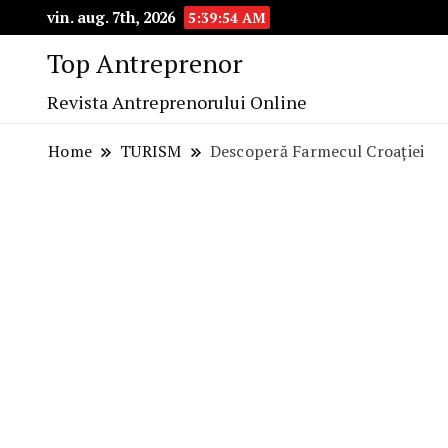
vin. aug. 7th, 2026
5:39:55 AM
Top Antreprenor
Revista Antreprenorului Online
Home
TURISM
Descoperă Farmecul Croației