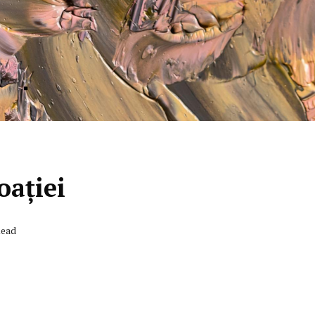
oației
Read