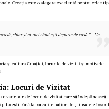
ionale, Croația este o alegere excelentă pentru orice tip
 acasă, chiar și atunci când ești departe de casă.” – Un
ia și cultura Croației, locurile de vizitat și motivele
ă.
ia: Locuri de Vizitat
cu o varietate de locuri de vizitat care să îndeplinească
i pitorești până la parcurile naționale și insulele însori