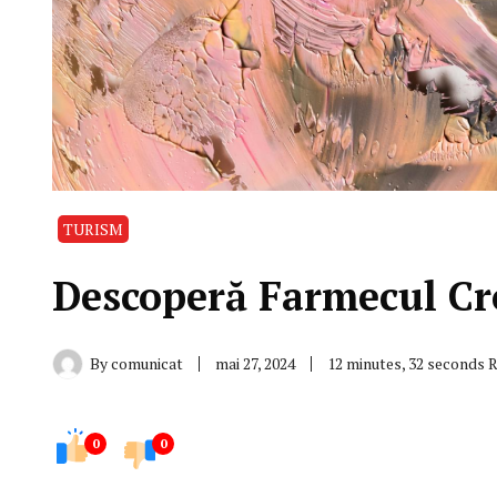
TURISM
Descoperă Farmecul Cr
By
comunicat
mai 27, 2024
12 minutes, 32 seconds 
0
0