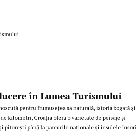
rismului
t
ducere în Lumea Turismului
unoscută pentru frumusețea sa naturală, istoria bogată și
de kilometri, Croația oferă o varietate de peisaje și
și pitorești până la parcurile naționale și insulele însori