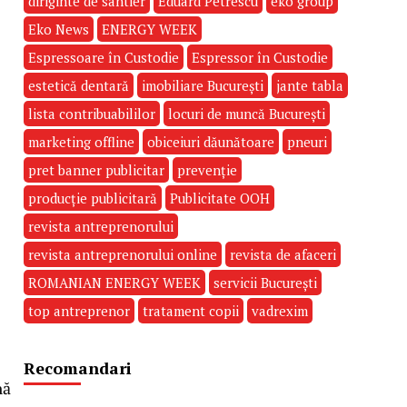
diriginte de santier
Eduard Petrescu
eko group
Eko News
ENERGY WEEK
Espressoare în Custodie
Espressor în Custodie
estetică dentară
imobiliare București
jante tabla
lista contribuabililor
locuri de muncă București
marketing offline
obiceiuri dăunătoare
pneuri
pret banner publicitar
prevenție
producție publicitară
Publicitate OOH
revista antreprenorului
revista antreprenorului online
revista de afaceri
ROMANIAN ENERGY WEEK
servicii București
top antreprenor
tratament copii
vadrexim
Recomandari
nă