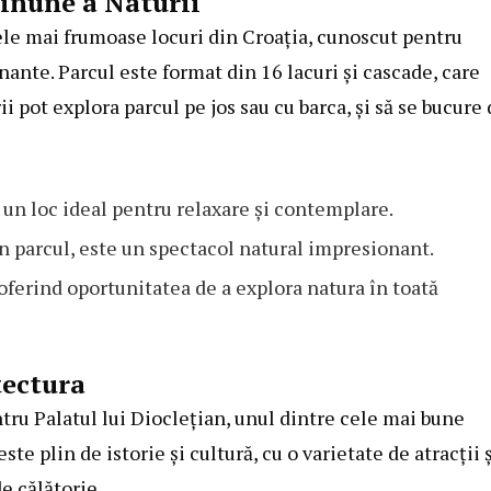
Minune a Naturii
ele mai frumoase locuri din Croația, cunoscut pentru
nante. Parcul este format din 16 lacuri și cascade, care
i pot explora parcul pe jos sau cu barca, și să se bucure
e un loc ideal pentru relaxare și contemplare.
in parcul, este un spectacol natural impresionant.
oferind oportunitatea de a explora natura în toată
itectura
ntru Palatul lui Dioclețian, unul dintre cele mai bune
 plin de istorie și cultură, cu o varietate de atracții 
e călătorie.