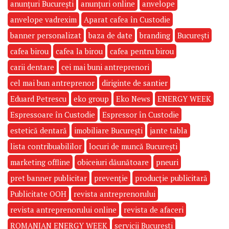
anunțuri București
anunțuri online
anvelope
anvelope vadrexim
Aparat cafea în Custodie
banner personalizat
baza de date
branding
București
cafea birou
cafea la birou
cafea pentru birou
carii dentare
cei mai buni antreprenori
cel mai bun antreprenor
diriginte de santier
Eduard Petrescu
eko group
Eko News
ENERGY WEEK
Espressoare în Custodie
Espressor în Custodie
estetică dentară
imobiliare București
jante tabla
lista contribuabililor
locuri de muncă București
marketing offline
obiceiuri dăunătoare
pneuri
pret banner publicitar
prevenție
producție publicitară
Publicitate OOH
revista antreprenorului
revista antreprenorului online
revista de afaceri
ROMANIAN ENERGY WEEK
servicii București