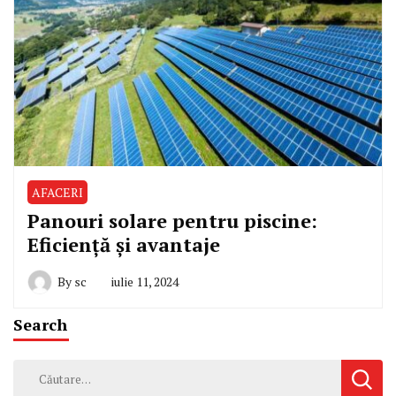
AFACERI
Panouri solare pentru piscine:
Eficiență și avantaje
By
sc
iulie 11, 2024
Search
Caută
după: