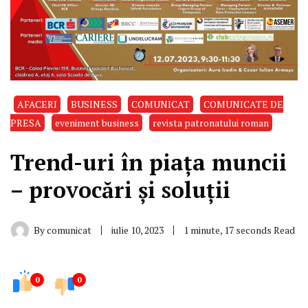
AFACERI
BUSINESS
COMUNICAT
COMUNICATE DE
PRESA
eveniment business
revista patronatului roman
Trend-uri în piața muncii
– provocări și soluții
By
comunicat
iulie 10, 2023
1 minute, 17 seconds Read
0
0