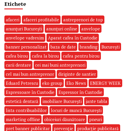
Etichete
afaceri
afaceri profitabile
antreprenori de top
anunțuri București
anunțuri online
anvelope
anvelope vadrexim
Aparat cafea în Custodie
banner personalizat
baza de date
branding
București
cafea birou
cafea la birou
cafea pentru birou
carii dentare
cei mai buni antreprenori
cel mai bun antreprenor
diriginte de santier
Eduard Petrescu
eko group
Eko News
ENERGY WEEK
Espressoare în Custodie
Espressor în Custodie
estetică dentară
imobiliare București
jante tabla
lista contribuabililor
locuri de muncă București
marketing offline
obiceiuri dăunătoare
pneuri
pret banner publicitar
prevenție
producție publicitară