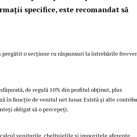
ormații specifice, este recomandat să
m pregătit o secțiune cu răspunsuri la întrebările frecve
sfășurată, de regulă 10% din profitul obținut, plus
ă în funcție de venitul net lunar. Există și alte contribu
nteți obligat să o percepeți.
 calcul veniturile, cheltuielile și impozitele aferente