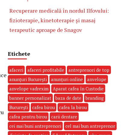
Recuperare medicală în nordul Ilfovului:
fizioterapie, kinetoterapie și masaj
terapeutic aproape de Snagov
Etichete
afaceri
afaceri profitabile
antreprenori de top
uce
anunțuri București
anunțuri online
anvelope
anvelope vadrexim
Aparat cafea în Custodie
banner personalizat
baza de date
branding
București
cafea birou
cafea la birou
cu
cafea pentru birou
carii dentare
cei mai buni antreprenori
cel mai bun antreprenor