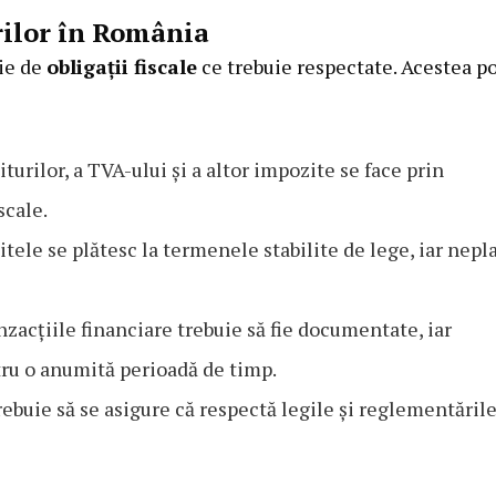
orilor în România
rie de
obligații fiscale
ce trebuie respectate. Acestea p
turilor, a TVA-ului și a altor impozite se face prin
scale.
tele se plătesc la termenele stabilite de lege, iar nepl
zacțiile financiare trebuie să fie documentate, iar
tru o anumită perioadă de timp.
rebuie să se asigure că respectă legile și reglementăril