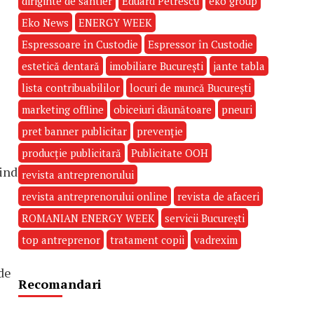
diriginte de santier
Eduard Petrescu
eko group
Eko News
ENERGY WEEK
Espressoare în Custodie
Espressor în Custodie
estetică dentară
imobiliare București
jante tabla
lista contribuabililor
locuri de muncă București
marketing offline
obiceiuri dăunătoare
pneuri
pret banner publicitar
prevenție
producție publicitară
Publicitate OOH
uind
revista antreprenorului
revista antreprenorului online
revista de afaceri
ROMANIAN ENERGY WEEK
servicii București
top antreprenor
tratament copii
vadrexim
nde
Recomandari