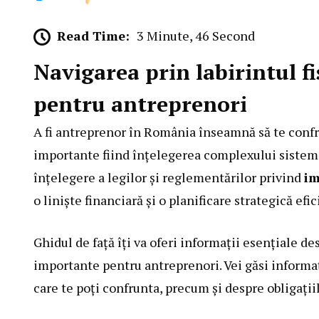
Read Time:
3 Minute, 46 Second
Navigarea prin labirintul fi
pentru antreprenori
A fi antreprenor în România înseamnă să te confr
importante fiind înțelegerea complexului sistem f
înțelegere a legilor și reglementărilor privind
im
o liniște financiară și o planificare strategică efic
Ghidul de față îți va oferi informații esențiale d
importante pentru antreprenori. Vei găsi informaț
care te poți confrunta, precum și despre obligațiile