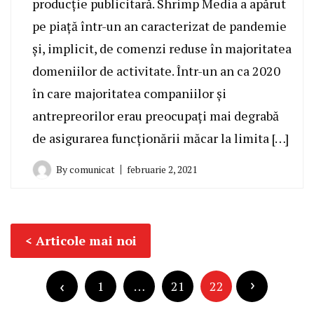
producție publicitară. Shrimp Media a apărut
pe piață într-un an caracterizat de pandemie
și, implicit, de comenzi reduse în majoritatea
domeniilor de activitate. Într-un an ca 2020
în care majoritatea companiilor și
antrepreorilor erau preocupați mai degrabă
de asigurarea funcționării măcar la limita […]
By
comunicat
februarie 2, 2021
Navigare
Articole mai noi
în
Paginație
articole
articole
1
…
21
22