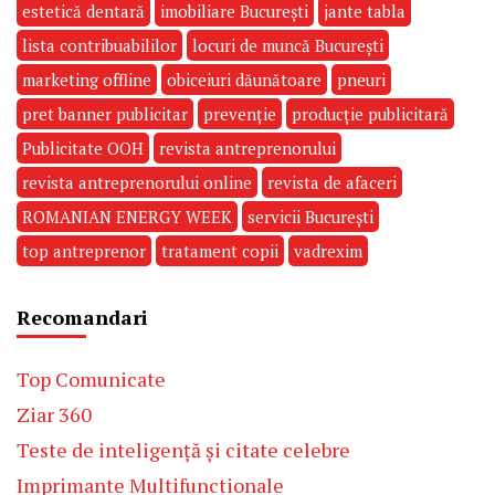
estetică dentară
imobiliare București
jante tabla
lista contribuabililor
locuri de muncă București
marketing offline
obiceiuri dăunătoare
pneuri
pret banner publicitar
prevenție
producție publicitară
Publicitate OOH
revista antreprenorului
revista antreprenorului online
revista de afaceri
ROMANIAN ENERGY WEEK
servicii București
top antreprenor
tratament copii
vadrexim
Recomandari
Top Comunicate
Ziar 360
Teste de inteligență și citate celebre
Imprimante Multifunctionale