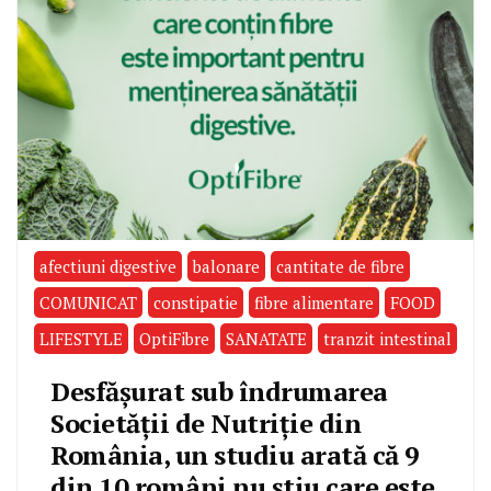
afectiuni digestive
balonare
cantitate de fibre
COMUNICAT
constipatie
fibre alimentare
FOOD
LIFESTYLE
OptiFibre
SANATATE
tranzit intestinal
Desfășurat sub îndrumarea
Societății de Nutriție din
România, un studiu arată că 9
din 10 români nu știu care este