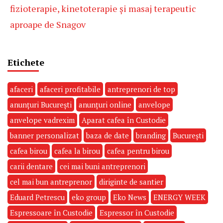
fizioterapie, kinetoterapie și masaj terapeutic
aproape de Snagov
Etichete
afaceri
afaceri profitabile
antreprenori de top
anunțuri București
anunțuri online
anvelope
anvelope vadrexim
Aparat cafea în Custodie
banner personalizat
baza de date
branding
București
cafea birou
cafea la birou
cafea pentru birou
carii dentare
cei mai buni antreprenori
cel mai bun antreprenor
diriginte de santier
Eduard Petrescu
eko group
Eko News
ENERGY WEEK
Espressoare în Custodie
Espressor în Custodie