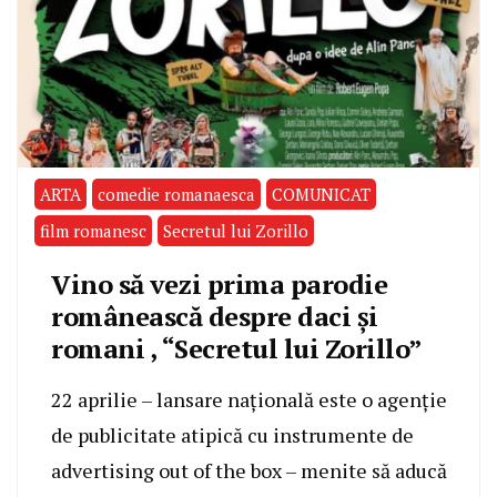
ARTA
comedie romanaesca
COMUNICAT
film romanesc
Secretul lui Zorillo
Vino să vezi prima parodie
românească despre daci și
romani , “Secretul lui Zorillo”
22 aprilie – lansare națională este o agenție
de publicitate atipică cu instrumente de
advertising out of the box – menite să aducă