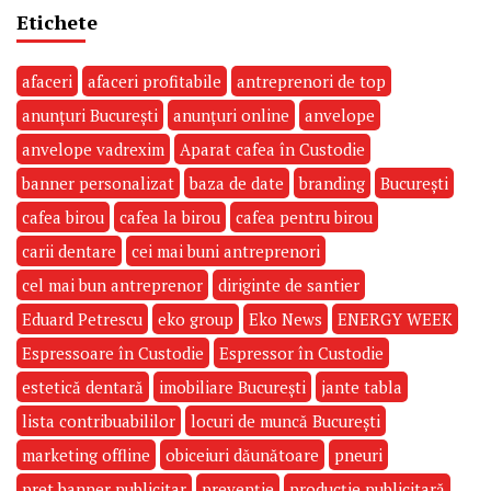
Etichete
afaceri
afaceri profitabile
antreprenori de top
anunțuri București
anunțuri online
anvelope
anvelope vadrexim
Aparat cafea în Custodie
banner personalizat
baza de date
branding
București
cafea birou
cafea la birou
cafea pentru birou
carii dentare
cei mai buni antreprenori
cel mai bun antreprenor
diriginte de santier
Eduard Petrescu
eko group
Eko News
ENERGY WEEK
Espressoare în Custodie
Espressor în Custodie
estetică dentară
imobiliare București
jante tabla
lista contribuabililor
locuri de muncă București
marketing offline
obiceiuri dăunătoare
pneuri
pret banner publicitar
prevenție
producție publicitară