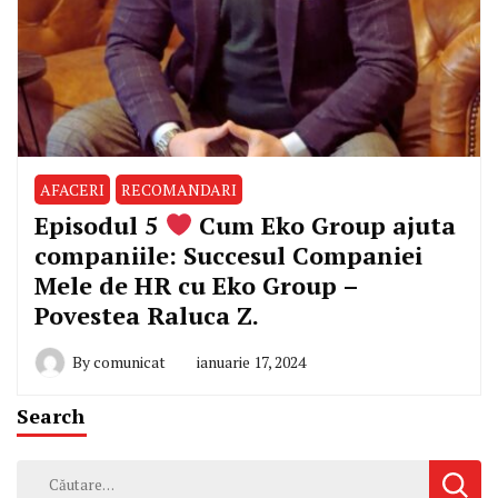
AFACERI
RECOMANDARI
Episodul 5
Cum Eko Group ajuta
companiile: Succesul Companiei
Mele de HR cu Eko Group –
Povestea Raluca Z.
By
comunicat
ianuarie 17, 2024
Search
Caută