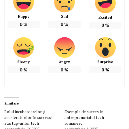
Happy
Sad
Excited
0
%
0
%
0
%
Sleepy
Angry
Surprise
0
%
0
%
0
%
Similare
Rolul incubatoarelor și
Exemple de succes în
acceleratorilor în succesul
antreprenoriatul tech
startup-urilor tech
românesc
septembrie 12, 2025
septembrie 1, 2025