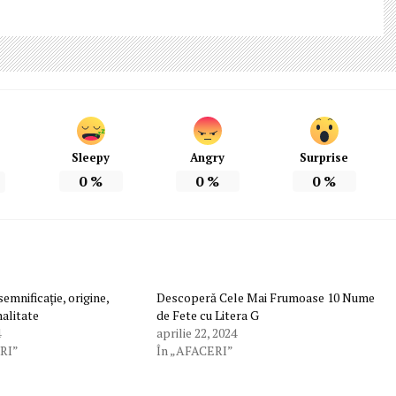
Sleepy
Angry
Surprise
0
%
0
%
0
%
nificație, origine,
Descoperă Cele Mai Frumoase 10 Nume
nalitate
de Fete cu Litera G
4
aprilie 22, 2024
RI”
În „AFACERI”