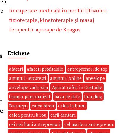
rebi
Recuperare medicală în nordul Ilfovului:
 o
fizioterapie, kinetoterapie și masaj
terapeutic aproape de Snagov
Etichete
ă
afaceri
afaceri profitabile
antreprenori de top
anunțuri București
anunțuri online
anvelope
anvelope vadrexim
Aparat cafea în Custodie
banner personalizat
baza de date
branding
t
București
cafea birou
cafea la birou
oz
cafea pentru birou
carii dentare
cei mai buni antreprenori
cel mai bun antreprenor