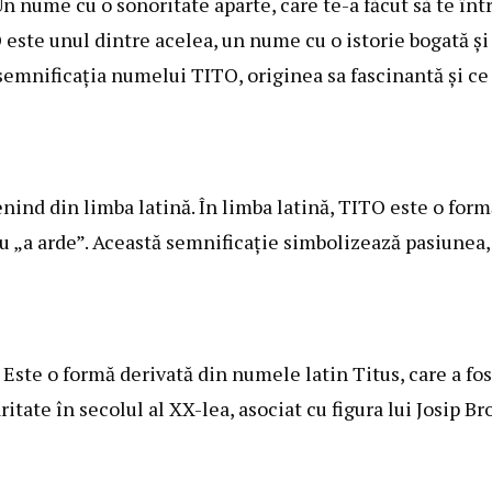
n nume cu o sonoritate aparte, care te-a făcut să te înt
este unul dintre acelea, un nume cu o istorie bogată și
semnificația numelui TITO, originea sa fascinantă și ce
nind din limba latină. În limba latină, TITO este o form
u „a arde”. Această semnificație simbolizează pasiunea,
Este o formă derivată din numele latin Titus, care a fos
tate în secolul al XX-lea, asociat cu figura lui Josip Br