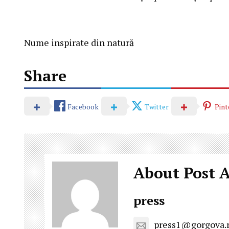
Nume inspirate din natură
Share
Facebook
Twitter
Pint
About Post 
press
press1@gorgova.