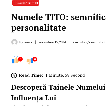
RECOMANDARI
Numele TITO: semnificaț
personalitate
By
press
noiembrie 15, 2024
2 minutes, 5 seconds 
0
0
Read Time:
1 Minute, 58 Second
Descoperă Tainele Numelui 
Influența Lui