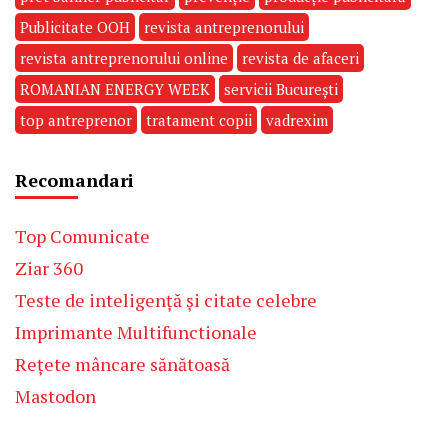
Publicitate OOH
revista antreprenorului
revista antreprenorului online
revista de afaceri
ROMANIAN ENERGY WEEK
servicii București
top antreprenor
tratament copii
vadrexim
Recomandari
Top Comunicate
Ziar 360
Teste de inteligență și citate celebre
Imprimante Multifunctionale
Rețete mâncare sănătoasă
Mastodon