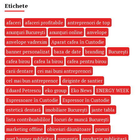
Etichete
afaceri
afaceri profitabile
antreprenori de top
anunțuri București
anunțuri online
anvelope
anvelope vadrexim
Aparat cafea în Custodie
banner personalizat
baza de date
branding
București
cafea birou
cafea la birou
cafea pentru birou
carii dentare
cei mai buni antreprenori
cel mai bun antreprenor
diriginte de santier
Eduard Petrescu
eko group
Eko News
ENERGY WEEK
Espressoare în Custodie
Espressor în Custodie
estetică dentară
imobiliare București
jante tabla
lista contribuabililor
locuri de muncă București
marketing offline
obiceiuri dăunătoare
pneuri
pret banner publicitar
prevenție
producție publicitară