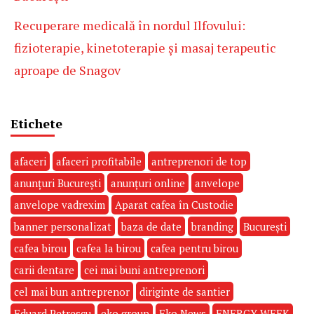
Recuperare medicală în nordul Ilfovului:
fizioterapie, kinetoterapie și masaj terapeutic
aproape de Snagov
Etichete
afaceri
afaceri profitabile
antreprenori de top
anunțuri București
anunțuri online
anvelope
anvelope vadrexim
Aparat cafea în Custodie
banner personalizat
baza de date
branding
București
cafea birou
cafea la birou
cafea pentru birou
carii dentare
cei mai buni antreprenori
cel mai bun antreprenor
diriginte de santier
Eduard Petrescu
eko group
Eko News
ENERGY WEEK