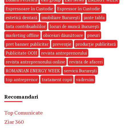
Espressoare în Custodie
Espressor în Custodie
estetică dentară
imobiliare București
jante tabla
lista contribuabililor
locuri de muncă București
marketing offline
obiceiuri dăunătoare
pneuri
pret banner publicitar
prevenție
producție publicitară
Publicitate OOH
revista antreprenorului
revista antreprenorului online
revista de afaceri
ROMANIAN ENERGY WEEK
servicii București
top antreprenor
tratament copii
vadrexim
Recomandari
Top Comunicate
Ziar 360