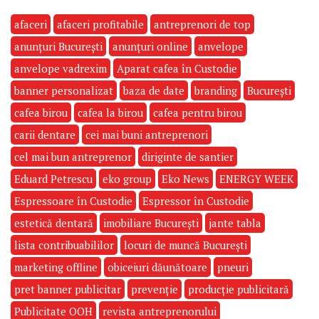
afaceri
afaceri profitabile
antreprenori de top
anunțuri București
anunțuri online
anvelope
anvelope vadrexim
Aparat cafea în Custodie
banner personalizat
baza de date
branding
București
cafea birou
cafea la birou
cafea pentru birou
carii dentare
cei mai buni antreprenori
cel mai bun antreprenor
diriginte de santier
Eduard Petrescu
eko group
Eko News
ENERGY WEEK
Espressoare în Custodie
Espressor în Custodie
estetică dentară
imobiliare București
jante tabla
lista contribuabililor
locuri de muncă București
marketing offline
obiceiuri dăunătoare
pneuri
pret banner publicitar
prevenție
producție publicitară
Publicitate OOH
revista antreprenorului