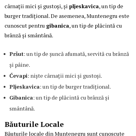
cârnații mici și gustoși, și
pljeskavica
, un tip de
burger tradițional. De asemenea, Muntenegru este
cunoscut pentru
gibanica
, un tip de plăcintă cu
brânză și smântână.
Pršut
: un tip de șuncă afumată, servită cu brânză
și pâine.
Ćevapi
: niște cârnații mici și gustoși.
Pljeskavica
: un tip de burger tradițional.
Gibanica
: un tip de plăcintă cu brânză și
smântână.
Băuturile Locale
Băuturile locale din Muntenegru sunt cunoscute