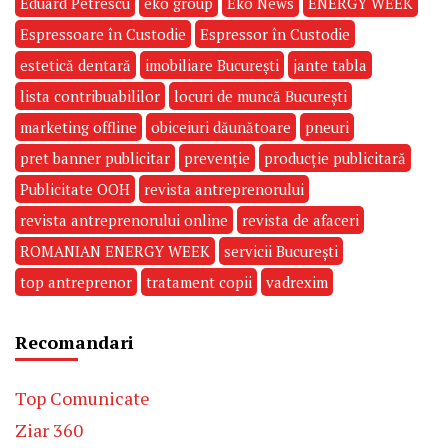
Eduard Petrescu
eko group
Eko News
ENERGY WEEK
Espressoare în Custodie
Espressor în Custodie
estetică dentară
imobiliare București
jante tabla
lista contribuabililor
locuri de muncă București
marketing offline
obiceiuri dăunătoare
pneuri
pret banner publicitar
prevenție
producție publicitară
Publicitate OOH
revista antreprenorului
revista antreprenorului online
revista de afaceri
ROMANIAN ENERGY WEEK
servicii București
top antreprenor
tratament copii
vadrexim
Recomandari
Top Comunicate
Ziar 360