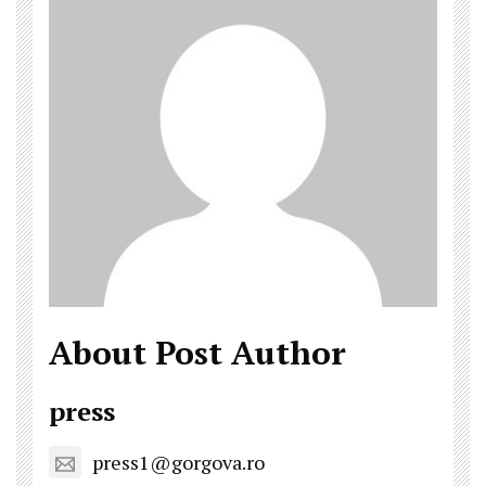
About Post Author
press
press1@gorgova.ro