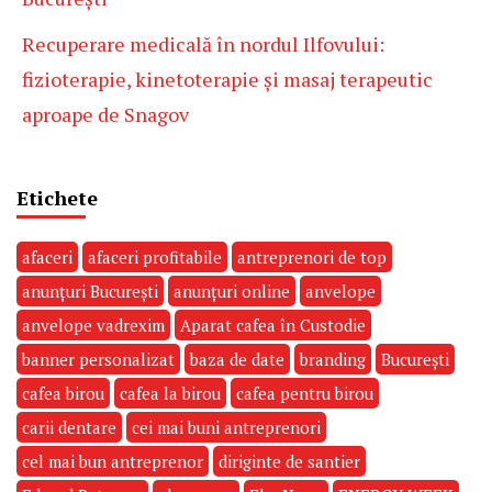
Recuperare medicală în nordul Ilfovului:
fizioterapie, kinetoterapie și masaj terapeutic
aproape de Snagov
Etichete
afaceri
afaceri profitabile
antreprenori de top
anunțuri București
anunțuri online
anvelope
anvelope vadrexim
Aparat cafea în Custodie
banner personalizat
baza de date
branding
București
cafea birou
cafea la birou
cafea pentru birou
carii dentare
cei mai buni antreprenori
cel mai bun antreprenor
diriginte de santier