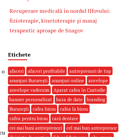
Recuperare medicală în nordul Ilfovului:
fizioterapie, kinetoterapie și masaj
terapeutic aproape de Snagov
Etichete
 o
afaceri
afaceri profitabile
antreprenori de top
anunțuri București
anunțuri online
anvelope
anvelope vadrexim
Aparat cafea în Custodie
banner personalizat
baza de date
branding
București
cafea birou
cafea la birou
cafea pentru birou
carii dentare
cei mai buni antreprenori
cel mai bun antreprenor
 cu