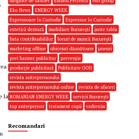
diriginte de santier
Eduard Petrescu
eko group
e
Eko News
ENERGY WEEK
Espressoare în Custodie
Espressor în Custodie
estetică dentară
imobiliare București
jante tabla
lista contribuabililor
locuri de muncă București
marketing offline
obiceiuri dăunătoare
pneuri
pret banner publicitar
prevenție
rea
producție publicitară
Publicitate OOH
revista antreprenorului
l
revista antreprenorului online
revista de afaceri
e la
ROMANIAN ENERGY WEEK
servicii București
top antreprenor
tratament copii
vadrexim
Recomandari
am