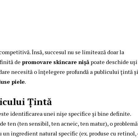
i competitivă. Însă, succesul nu se limitează doar la
finită de
promovare skincare nișă
poate deschide uși
rdare necesită o înțelegere profundă a publicului țintă și
use piele
.
licului Țintă
ste identificarea unei nișe specifice și bine definite.
de ten (ten sensibil, ten acneic, ten matur), o problemă
au un ingredient natural specific (ex. produse cu retinol,