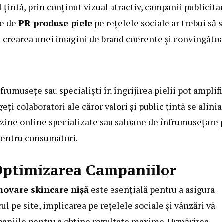
țintă, prin conținut vizual atractiv, campanii publicita
ie de
PR produse piele
pe rețelele sociale ar trebui să 
 crearea unei imagini de brand coerente și convingătoa
frumusețe sau specialiști în îngrijirea pielii pot amplif
geți colaboratori ale căror valori și public țintă se alini
azine online specializate sau saloane de înfrumusețare 
 pentru consumatori.
 Optimizarea Campaniilor
ovare skincare nișă
este esențială pentru a asigura
cul pe site, implicarea pe rețelele sociale și vânzări vă
mpaniile pentru a obține rezultate maxime. Urmărirea