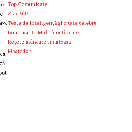
Top Comunicate
re
Ziar 360
se
Teste de inteligență și citate celebre
re.
Imprimante Multifunctionale
Rețete mâncare sănătoasă
Mastodon
ica
ază
pot