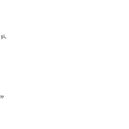
și,
re