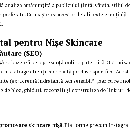
lă analiza amănunțită a publicului țintă: vârsta, stilul d
e preferate. Cunoașterea acestor detalii este esențială
ă.
tal pentru Nișe Skincare
ăutare (SEO)
șă
se bazează pe o prezență online puternică. Optimiza
tru a atrage clienți care caută produse specifice. Acest
nte (ex: „cremă hidratantă ten sensibil”, „ser cu retino
e de blog, ghiduri, recenzii) și construirea de link-uri d
promovare skincare nișă
. Platforme precum Instagr