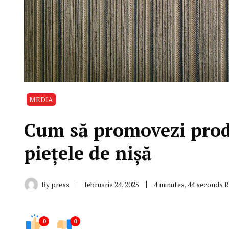
MEDIA
Cum să promovezi prod
piețele de nișă
By
press
februarie 24, 2025
4 minutes, 44 seconds 
0
0