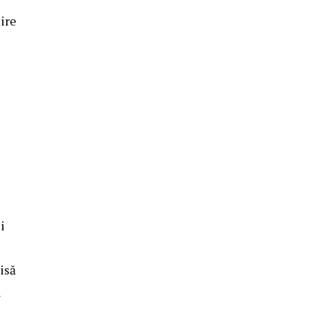
ire
i
isă
n