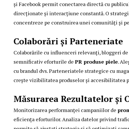
și Facebook permit conectarea directă cu publicul 
direcționate și interacțiune constantă. O strateg
concentreze pe construirea unei comunități și pe
Colaborări și Parteneriate
Colaborările cu influenceri relevanți, bloggeri de 
semnificativ eforturile de
PR produse piele
. Ale
cu brandul dvs. Parteneriatele strategice cu mag
crește vizibilitatea produselor și accesibilitatea
Măsurarea Rezultatelor și
Monitorizarea performanței campaniilor de
prom
eficiența eforturilor. Analiza datelor privind trafi
permite să ajustați strategia și să optimizați ca