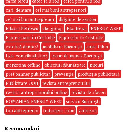
cafea birou
cafea la birou
cafea pentru birou
carii dentare
cei mai buni antreprenori
cel mai bun antreprenor
diriginte de santier
Eduard Petrescu
eko group
Eko News
ENERGY WEEK
Espressoare în Custodie
Espressor în Custodie
estetică dentară
imobiliare București
jante tabla
lista contribuabililor
locuri de muncă București
marketing offline
obiceiuri dăunătoare
pneuri
pret banner publicitar
prevenție
producție publicitară
Publicitate OOH
revista antreprenorului
revista antreprenorului online
revista de afaceri
ROMANIAN ENERGY WEEK
servicii București
top antreprenor
tratament copii
vadrexim
Recomandari