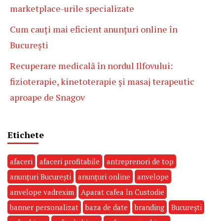
marketplace-urile specializate
Cum cauți mai eficient anunțuri online în
București
Recuperare medicală în nordul Ilfovului:
fizioterapie, kinetoterapie și masaj terapeutic
aproape de Snagov
Etichete
afaceri
afaceri profitabile
antreprenori de top
anunțuri București
anunțuri online
anvelope
anvelope vadrexim
Aparat cafea în Custodie
banner personalizat
baza de date
branding
București