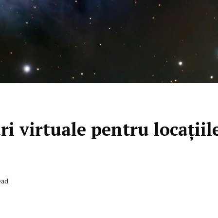
i virtuale pentru locațiil
ead