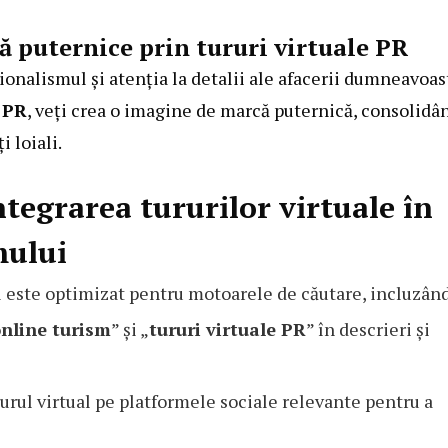
 puternice prin tururi virtuale PR
sionalismul și atenția la detalii ale afacerii dumneavoas
e PR
, veți crea o imagine de marcă puternică, consolidâ
i loiali.
ntegrarea tururilor virtuale în
mului
al este optimizat pentru motoarele de căutare, incluzân
nline turism
” și „
tururi virtuale PR
” în descrieri și
turul virtual pe platformele sociale relevante pentru a