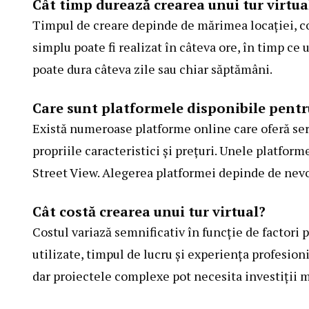
Cât timp durează crearea unui tur virtua
Timpul de creare depinde de mărimea locației, com
simplu poate fi realizat în câteva ore, în timp ce
poate dura câteva zile sau chiar săptămâni.
Care sunt platformele disponibile pentru
Există numeroase platforme online care oferă servi
propriile caracteristici și prețuri. Unele platfor
Street View. Alegerea platformei depinde de nevoi
Cât costă crearea unui tur virtual?
Costul variază semnificativ în funcție de factor
utilizate, timpul de lucru și experiența profesioni
dar proiectele complexe pot necesita investiții m