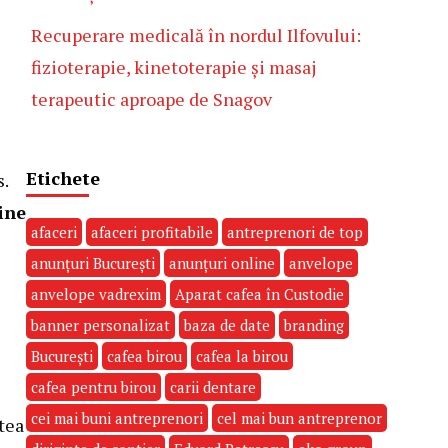
Recuperare medicală în nordul Ilfovului:
fizioterapie, kinetoterapie și masaj
terapeutic aproape de Snagov
Etichete
.
ine
afaceri
afaceri profitabile
antreprenori de top
anunțuri București
anunțuri online
anvelope
anvelope vadrexim
Aparat cafea în Custodie
banner personalizat
baza de date
branding
București
cafea birou
cafea la birou
cafea pentru birou
carii dentare
cei mai buni antreprenori
cel mai bun antreprenor
tea