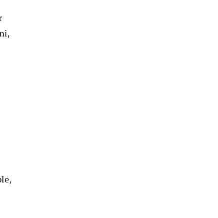
r
ni,
e
le,