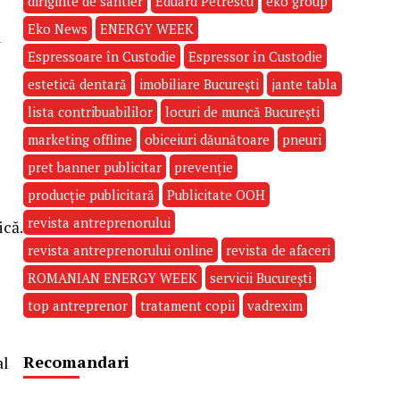
diriginte de santier
Eduard Petrescu
eko group
Eko News
ENERGY WEEK
a
Espressoare în Custodie
Espressor în Custodie
estetică dentară
imobiliare București
jante tabla
lista contribuabililor
locuri de muncă București
marketing offline
obiceiuri dăunătoare
pneuri
pret banner publicitar
prevenție
producție publicitară
Publicitate OOH
revista antreprenorului
ică.
revista antreprenorului online
revista de afaceri
ROMANIAN ENERGY WEEK
servicii București
top antreprenor
tratament copii
vadrexim
Recomandari
al