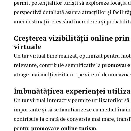
permit potențialilor turiști să exploreze locația 
perspectivă detaliată asupra atracțiilor și facilit
unei destinații, crescând încrederea și probabilit
Creșterea vizibilității online pri
virtuale
Un tur virtual bine realizat, optimizat pentru mot
relevante, contribuie semnificativ la
promovare 
atrage mai mulți vizitatori pe site-ul dumneavoas
Îmbunătățirea experienței utilizat
Un tur virtual interactiv permite utilizatorilor să
importante și să se familiarizeze cu mediul înain
contribuie la o rată de conversie mai mare, transfo
pentru
promovare online turism
.