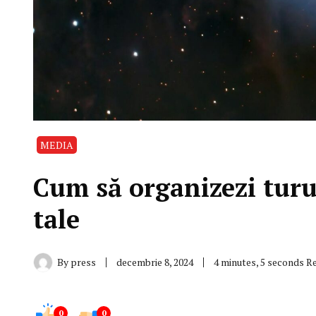
MEDIA
Cum să organizezi turur
tale
By
press
decembrie 8, 2024
4 minutes, 5 seconds R
0
0