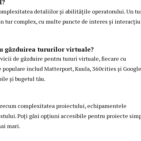
l?
plexitatea detaliilor și abilitățile operatorului. Un tu
 un tur complex, cu multe puncte de interes și interacțiu
 găzduirea tururilor virtuale?
cii de găzduire pentru tururi virtuale, fiecare cu
me populare includ Matterport, Kuula, 360cities și Googl
le și bugetul tău.
i precum complexitatea proiectului, echipamentele
stului. Poți găsi opțiuni accesibile pentru proiecte simp
ai mari.