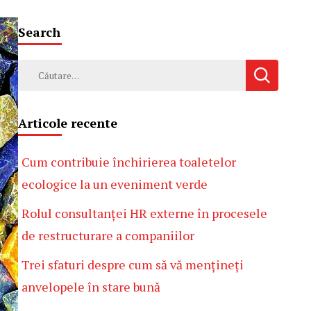
Search
Caută
după:
Articole recente
Cum contribuie închirierea toaletelor
ecologice la un eveniment verde
Rolul consultanței HR externe în procesele
de restructurare a companiilor
Trei sfaturi despre cum să vă mențineți
anvelopele în stare bună