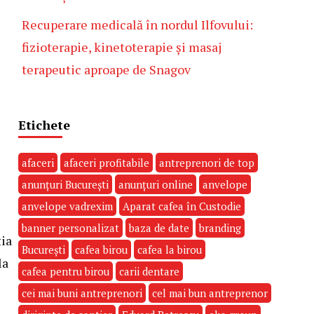
Recuperare medicală în nordul Ilfovului:
fizioterapie, kinetoterapie și masaj
terapeutic aproape de Snagov
Etichete
afaceri
afaceri profitabile
antreprenori de top
anunțuri București
anunțuri online
anvelope
anvelope vadrexim
Aparat cafea în Custodie
banner personalizat
baza de date
branding
ția
București
cafea birou
cafea la birou
la
cafea pentru birou
carii dentare
cei mai buni antreprenori
cel mai bun antreprenor