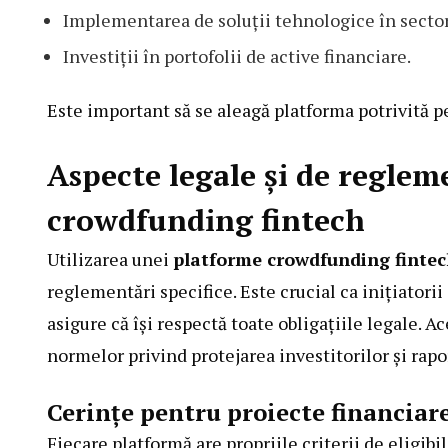
Implementarea de soluții tehnologice în sector
Investiții în portofolii de active financiare.
Este important să se aleagă platforma potrivită pe
Aspecte legale și de reglem
crowdfunding fintech
Utilizarea unei
platforme crowdfunding finte
reglementări specifice. Este crucial ca inițiatorii 
asigure că își respectă toate obligațiile legale. A
normelor privind protejarea investitorilor și rapo
Cerințe pentru proiecte financiar
Fiecare platformă are propriile criterii de eligibi