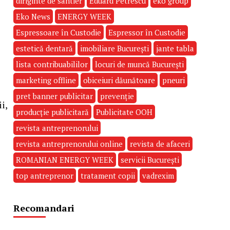
diriginte de santier
Eduard Petrescu
eko group
Eko News
ENERGY WEEK
Espressoare în Custodie
Espressor în Custodie
estetică dentară
imobiliare București
jante tabla
lista contribuabililor
locuri de muncă București
marketing offline
obiceiuri dăunătoare
pneuri
pret banner publicitar
prevenție
i,
producție publicitară
Publicitate OOH
revista antreprenorului
revista antreprenorului online
revista de afaceri
ROMANIAN ENERGY WEEK
servicii București
top antreprenor
tratament copii
vadrexim
Recomandari