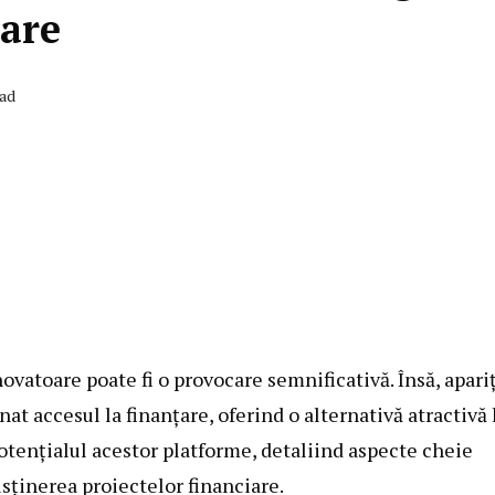
iare
ead
ovatoare poate fi o provocare semnificativă. Însă, apari
t accesul la finanțare, oferind o alternativă atractivă 
otențialul acestor platforme, detaliind aspecte cheie
usținerea proiectelor financiare.