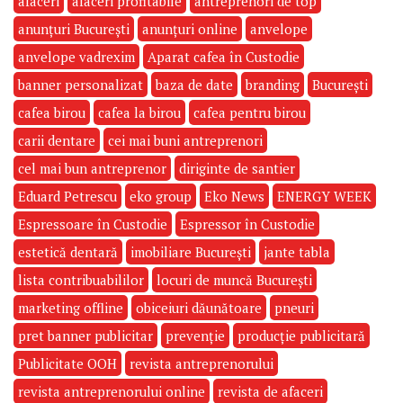
afaceri
afaceri profitabile
antreprenori de top
anunțuri București
anunțuri online
anvelope
anvelope vadrexim
Aparat cafea în Custodie
banner personalizat
baza de date
branding
București
cafea birou
cafea la birou
cafea pentru birou
carii dentare
cei mai buni antreprenori
cel mai bun antreprenor
diriginte de santier
Eduard Petrescu
eko group
Eko News
ENERGY WEEK
Espressoare în Custodie
Espressor în Custodie
estetică dentară
imobiliare București
jante tabla
lista contribuabililor
locuri de muncă București
marketing offline
obiceiuri dăunătoare
pneuri
pret banner publicitar
prevenție
producție publicitară
Publicitate OOH
revista antreprenorului
revista antreprenorului online
revista de afaceri