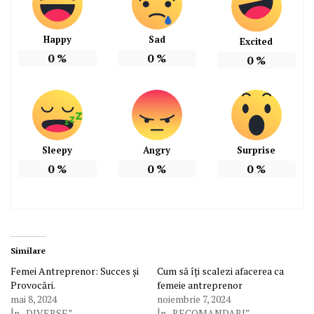
Happy
Sad
Excited
0
%
0
%
0
%
Sleepy
Angry
Surprise
0
%
0
%
0
%
Similare
Femei Antreprenor: Succes și
Cum să îți scalezi afacerea ca
Provocări.
femeie antreprenor
mai 8, 2024
noiembrie 7, 2024
În „DIVERSE”
În „RECOMANDARI”