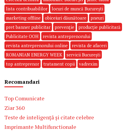
lista contribuabililor
locuri de muncă București
marketing offline
obiceiuri dăunătoare
pneuri
pret banner publicitar
prevenție
producție publicitară
Publicitate OOH
revista antreprenorului
revista antreprenorului online
revista de afaceri
ROMANIAN ENERGY WEEK
servicii București
top antreprenor
tratament copii
vadrexim
Recomandari
Top Comunicate
Ziar 360
Teste de inteligență și citate celebre
Imprimante Multifunctionale