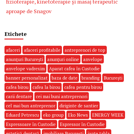
fizioterapie, kinetoterapie și masaj terapeutic
aproape de Snagov
Etichete
afaceri
afaceri profitabile
antreprenori de top
anunțuri București
anunțuri online
anvelope
anvelope vadrexim
Aparat cafea în Custodie
banner personalizat
baza de date
branding
București
cafea birou
cafea la birou
cafea pentru birou
carii dentare
cei mai buni antreprenori
cel mai bun antreprenor
diriginte de santier
Eduard Petrescu
eko group
Eko News
ENERGY WEEK
Espressoare în Custodie
Espressor în Custodie
estetică dentară
imobiliare București
jante tabla