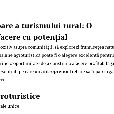
re a turismului rural: O
facere cu potențial
 pozitiv asupra comunității, să explorezi frumusețea natu
ensiune agroturistică poate fi o alegere excelentă pentru
rind o oportunitate de a construi o afacere profitabilă ș
 esențiali pe care un
antreprenor
trebuie să îi parcurgă
cces.
roturistice
taje unice: