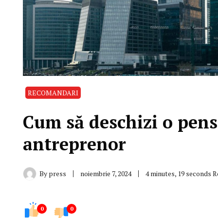
RECOMANDARI
Cum să deschizi o pens
antreprenor
By
press
noiembrie 7, 2024
4 minutes, 19 seconds 
0
0