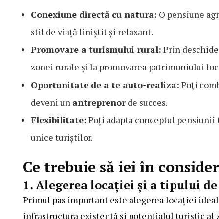
Conexiune directă cu natura:
O pensiune agro
stil de viață liniștit și relaxant.
Promovare a turismului rural:
Prin deschider
zonei rurale și la promovarea patrimoniului loc
Oportunitate de a te auto-realiza:
Poți comb
deveni un
antreprenor
de succes.
Flexibilitate:
Poți adapta conceptul pensiunii t
unice turiștilor.
Ce trebuie să iei în conside
1. Alegerea locației și a tipului d
Primul pas important este alegerea locației ideal
infrastructura existentă și potențialul turistic a