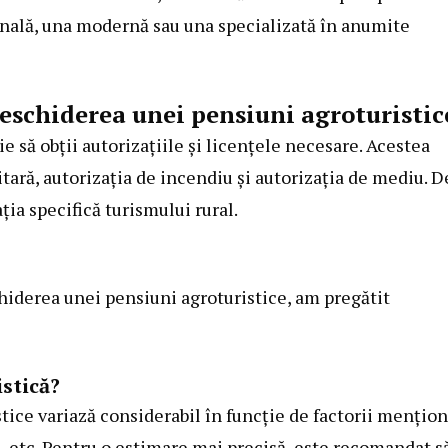
ională, una modernă sau una specializată în anumite
eschiderea unei pensiuni agroturistic
e să obții autorizațiile și licențele necesare. Acestea
itară, autorizația de incendiu și autorizația de mediu. D
ția specifică turismului rural.
chiderea unei pensiuni agroturistice, am pregătit
stică?
tice variază considerabil în funcție de factorii mențion
e, etc. Pentru o estimare mai precisă, este recomandat s