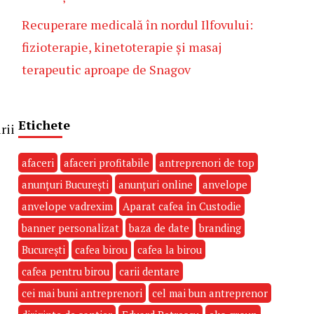
Recuperare medicală în nordul Ilfovului:
fizioterapie, kinetoterapie și masaj
terapeutic aproape de Snagov
Etichete
rii
afaceri
afaceri profitabile
antreprenori de top
i
anunțuri București
anunțuri online
anvelope
anvelope vadrexim
Aparat cafea în Custodie
banner personalizat
baza de date
branding
București
cafea birou
cafea la birou
cafea pentru birou
carii dentare
cei mai buni antreprenori
cel mai bun antreprenor