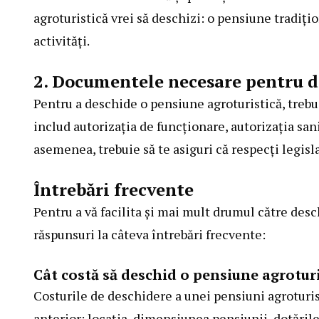
agroturistică vrei să deschizi: o pensiune tradiț
activități.
2. Documentele necesare pentru d
Pentru a deschide o pensiune agroturistică, trebui
includ autorizația de funcționare, autorizația san
asemenea, trebuie să te asiguri că respecți legisla
Întrebări frecvente
Pentru a vă facilita și mai mult drumul către des
răspunsuri la câteva întrebări frecvente:
Cât costă să deschid o pensiune agroturi
Costurile de deschidere a unei pensiuni agroturis
anterior: locația, dimensiunea pensiunii, dotăril