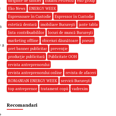
diriginte de santier
Eduard Petrescu
eko group
n
Eko News
ENERGY WEEK
Espressoare în Custodie
Espressor în Custodie
estetică dentară
imobiliare București
jante tabla
a
lista contribuabililor
locuri de muncă București
marketing offline
obiceiuri dăunătoare
pneuri
 a
pret banner publicitar
prevenție
producție publicitară
Publicitate OOH
revista antreprenorului
revista antreprenorului online
revista de afaceri
ROMANIAN ENERGY WEEK
servicii București
top antreprenor
tratament copii
vadrexim
Recomandari
e