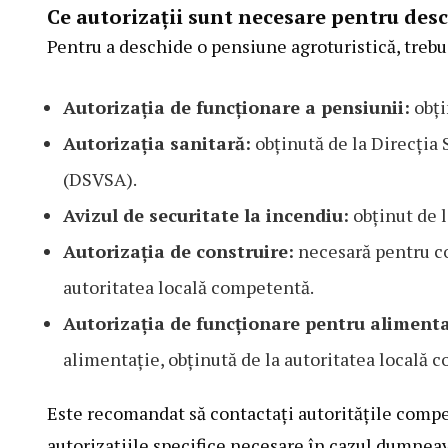
Ce autorizații sunt necesare pentru des
Pentru a deschide o pensiune agroturistică, trebuie
Autorizația de funcționare a pensiunii:
obți
Autorizația sanitară:
obținută de la Direcția 
(DSVSA).
Avizul de securitate la incendiu:
obținut de l
Autorizația de construire:
necesară pentru co
autoritatea locală competentă.
Autorizația de funcționare pentru alimenta
alimentație, obținută de la autoritatea locală 
Este recomandat să contactați autoritățile compet
autorizațiile specifice necesare în cazul dumneav