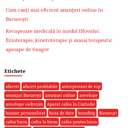
Cum cauți mai eficient anunțuri online în
București
Recuperare medicală în nordul Ilfovului:
fizioterapie, kinetoterapie și masaj terapeutic
aproape de Snagov
Etichete
afaceri
afaceri profitabile
antreprenori de top
anunțuri București
anunțuri online
anvelope
anvelope vadrexim
Aparat cafea în Custodie
banner personalizat
baza de date
branding
București
cafea birou
cafea la birou
cafea pentru birou