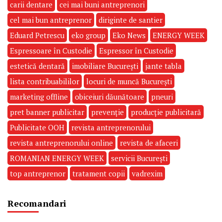
carii dentare
cei mai buni antreprenori
cel mai bun antreprenor
diriginte de santier
Eduard Petrescu
eko group
Eko News
ENERGY WEEK
Espressoare în Custodie
Espressor în Custodie
estetică dentară
imobiliare București
jante tabla
lista contribuabililor
locuri de muncă București
marketing offline
obiceiuri dăunătoare
pneuri
pret banner publicitar
prevenție
producție publicitară
Publicitate OOH
revista antreprenorului
revista antreprenorului online
revista de afaceri
ROMANIAN ENERGY WEEK
servicii București
top antreprenor
tratament copii
vadrexim
Recomandari