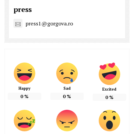
press
press1@gorgova.ro
Happy
Sad
Excited
0
%
0
%
0
%