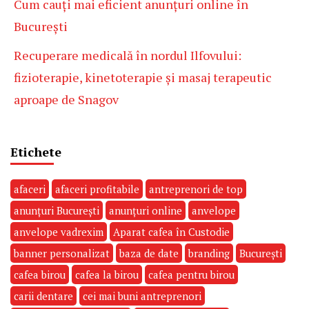
Cum cauți mai eficient anunțuri online în
București
Recuperare medicală în nordul Ilfovului:
fizioterapie, kinetoterapie și masaj terapeutic
aproape de Snagov
Etichete
afaceri
afaceri profitabile
antreprenori de top
anunțuri București
anunțuri online
anvelope
anvelope vadrexim
Aparat cafea în Custodie
banner personalizat
baza de date
branding
București
cafea birou
cafea la birou
cafea pentru birou
carii dentare
cei mai buni antreprenori