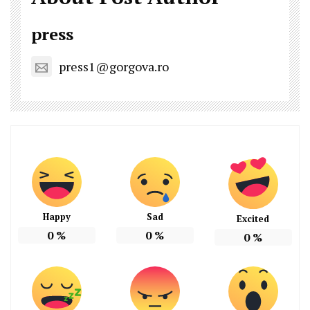
press
press1@gorgova.ro
Happy
Sad
Excited
0
%
0
%
0
%