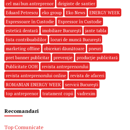
cel mai bun antreprenor
diriginte de santier
Eduard Petrescu
eko group
Eko News
ENERGY WEEK
Espressoare în Custodie
Espressor în Custodie
estetică dentară
imobiliare București
jante tabla
lista contribuabililor
locuri de muncă București
marketing offline
obiceiuri dăunătoare
pneuri
pret banner publicitar
prevenție
producție publicitară
Publicitate OOH
revista antreprenorului
revista antreprenorului online
revista de afaceri
ROMANIAN ENERGY WEEK
servicii București
top antreprenor
tratament copii
vadrexim
Recomandari
Top Comunicate