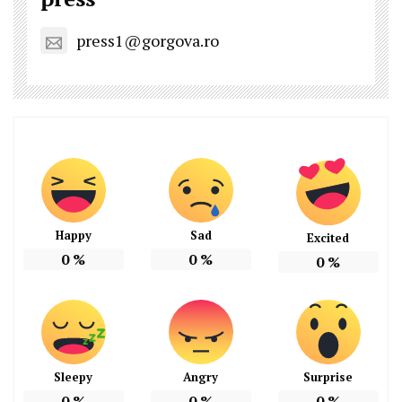
press1@gorgova.ro
Happy
Sad
Excited
0
%
0
%
0
%
Sleepy
Angry
Surprise
0
%
0
%
0
%