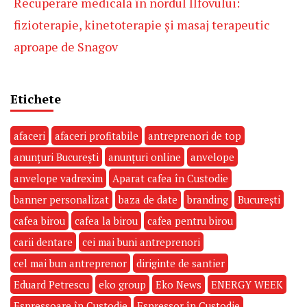
Recuperare medicală în nordul Ilfovului:
fizioterapie, kinetoterapie și masaj terapeutic
aproape de Snagov
Etichete
afaceri
afaceri profitabile
antreprenori de top
anunțuri București
anunțuri online
anvelope
anvelope vadrexim
Aparat cafea în Custodie
banner personalizat
baza de date
branding
București
cafea birou
cafea la birou
cafea pentru birou
carii dentare
cei mai buni antreprenori
cel mai bun antreprenor
diriginte de santier
Eduard Petrescu
eko group
Eko News
ENERGY WEEK
Espressoare în Custodie
Espressor în Custodie