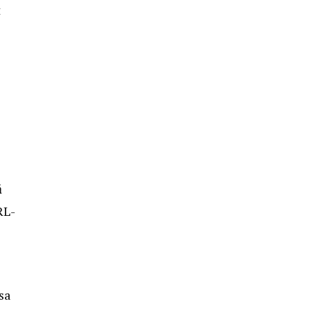
t
ă
RL-
sa