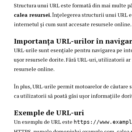
Structura unui URL este formată din mai multe pă
calea resursei
. Înțelegerea structurii unui URL
internetul și cum sunt accesate resursele online.
Importanța URL-urilor în navigar
URL-urile sunt esențiale pentru navigarea pe inte
ușor resursele dorite. Fără URL-uri, utilizatorii a
resursele online.
În plus, URL-urile permit motoarelor de căutare să
ca utilizatorii să poată găsi ușor informațiile dori
Exemple de URL-uri
Un exemplu de URL este
https://www.exampl
HTTPS, numele domeniului example.com, calea res