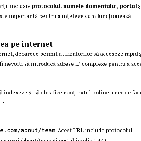
rți, inclusiv
protocolul
,
numele domeniului
,
portul
ș
 este importantă pentru a înțelege cum funcționează
ea pe internet
rnet, deoarece permit utilizatorilor să acceseze rapid ș
r fi nevoiți să introducă adrese IP complexe pentru a acc
 indexeze și să clasifice conținutul online, ceea ce fac
te.
. Acest URL include protocolul
e.com/about/team
ursei /about/team și portul implicit 443.