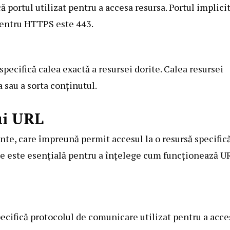
că portul utilizat pentru a accesa resursa. Portul implici
pentru HTTPS este 443.
specifică calea exactă a resursei dorite. Calea resursei
a sau a sorta conținutul.
ui URL
e, care împreună permit accesul la o resursă specific
te este esențială pentru a înțelege cum funcționează U
pecifică protocolul de comunicare utilizat pentru a acce