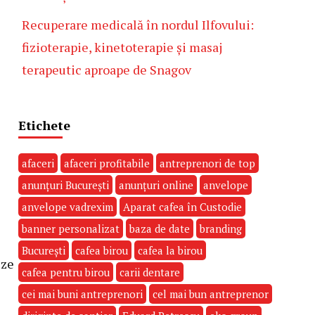
Recuperare medicală în nordul Ilfovului:
fizioterapie, kinetoterapie și masaj
terapeutic aproape de Snagov
Etichete
afaceri
afaceri profitabile
antreprenori de top
anunțuri București
anunțuri online
anvelope
anvelope vadrexim
Aparat cafea în Custodie
banner personalizat
baza de date
branding
București
cafea birou
cafea la birou
eze
cafea pentru birou
carii dentare
cei mai buni antreprenori
cel mai bun antreprenor