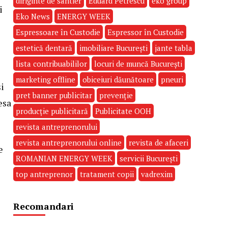
diriginte de santier
Eduard Petrescu
eko group
i
Eko News
ENERGY WEEK
Espressoare în Custodie
Espressor în Custodie
estetică dentară
imobiliare București
jante tabla
lista contribuabililor
locuri de muncă București
marketing offline
obiceiuri dăunătoare
pneuri
i
pret banner publicitar
prevenție
esa
producție publicitară
Publicitate OOH
revista antreprenorului
revista antreprenorului online
revista de afaceri
e
ROMANIAN ENERGY WEEK
servicii București
top antreprenor
tratament copii
vadrexim
Recomandari