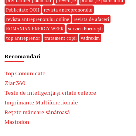
pret banner publicitar
prevenție
producție publicitară
Publicitate OOH
revista antreprenorului
revista antreprenorului online
revista de afaceri
ROMANIAN ENERGY WEEK
servicii București
top antreprenor
tratament copii
vadrexim
Recomandari
Top Comunicate
Ziar 360
Teste de inteligență și citate celebre
Imprimante Multifunctionale
Rețete mâncare sănătoasă
Mastodon