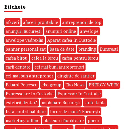
Etichete
afaceri
afaceri profitabile
antreprenori de top
anunțuri București
anunțuri online
anvelope
anvelope vadrexim
Aparat cafea în Custodie
banner personalizat
baza de date
branding
București
cafea birou
cafea la birou
cafea pentru birou
carii dentare
cei mai buni antreprenori
cel mai bun antreprenor
diriginte de santier
Eduard Petrescu
eko group
Eko News
ENERGY WEEK
Espressoare în Custodie
Espressor în Custodie
estetică dentară
imobiliare București
jante tabla
lista contribuabililor
locuri de muncă București
marketing offline
obiceiuri dăunătoare
pneuri