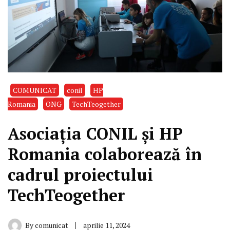
COMUNICAT
conil
HP
Romania
ONG
TechTeogether
Asociația CONIL și HP
Romania colaborează în
cadrul proiectului
TechTeogether
By
comunicat
aprilie 11, 2024