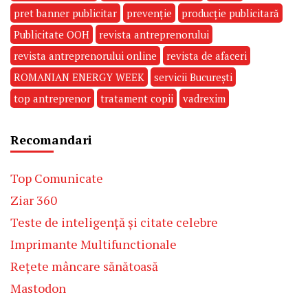
pret banner publicitar
prevenție
producție publicitară
Publicitate OOH
revista antreprenorului
revista antreprenorului online
revista de afaceri
ROMANIAN ENERGY WEEK
servicii București
top antreprenor
tratament copii
vadrexim
Recomandari
Top Comunicate
Ziar 360
Teste de inteligență și citate celebre
Imprimante Multifunctionale
Rețete mâncare sănătoasă
Mastodon