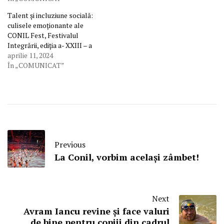
Talent și incluziune socială:
culisele emoționante ale
CONIL Fest, Festivalul
Integrării, ediția a- XXIII – a
aprilie 11, 2024
În „COMUNICAT”
Previous
La Conil, vorbim același zâmbet!
Next
Avram Iancu revine și face valuri
de bine pentru copiii din cadrul