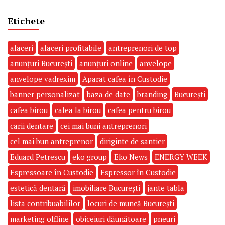
Etichete
afaceri
afaceri profitabile
antreprenori de top
anunțuri București
anunțuri online
anvelope
anvelope vadrexim
Aparat cafea în Custodie
banner personalizat
baza de date
branding
București
cafea birou
cafea la birou
cafea pentru birou
carii dentare
cei mai buni antreprenori
cel mai bun antreprenor
diriginte de santier
Eduard Petrescu
eko group
Eko News
ENERGY WEEK
Espressoare în Custodie
Espressor în Custodie
estetică dentară
imobiliare București
jante tabla
lista contribuabililor
locuri de muncă București
marketing offline
obiceiuri dăunătoare
pneuri