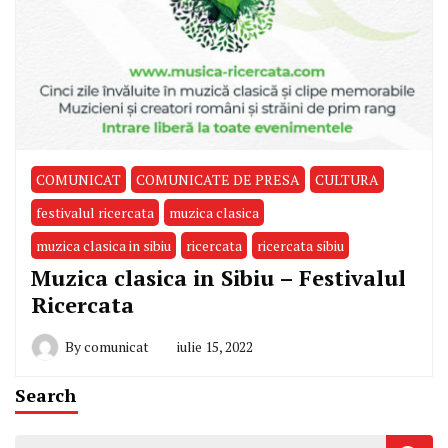
COMUNICAT
COMUNICATE DE PRESA
CULTURA
festivalul ricercata
muzica clasica
muzica clasica in sibiu
ricercata
ricercata sibiu
Muzica clasica in Sibiu – Festivalul
Ricercata
By
comunicat
iulie 15, 2022
Search
Caută