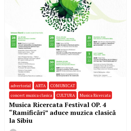
advertorial
ARTA
COMUNICAT
concert muzica clasica
CULTURA
Musica Ricercata
Musica Ricercata Festival OP. 4
“Ramificări” aduce muzica clasică
la Sibiu