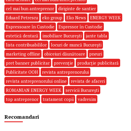
cel mai bun antreprenor
diriginte de santier
Eduard Petrescu
eko group
Eko News
ENERGY WEEK
Espressoare în Custodie
Espressor în Custodie
estetică dentară
imobiliare București
jante tabla
lista contribuabililor
locuri de muncă București
marketing offline
obiceiuri dăunătoare
pneuri
pret banner publicitar
prevenție
producție publicitară
Publicitate OOH
revista antreprenorului
revista antreprenorului online
revista de afaceri
ROMANIAN ENERGY WEEK
servicii București
top antreprenor
tratament copii
vadrexim
Recomandari