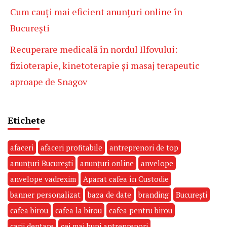
Cum cauți mai eficient anunțuri online în
București
Recuperare medicală în nordul Ilfovului:
fizioterapie, kinetoterapie și masaj terapeutic
aproape de Snagov
Etichete
afaceri
afaceri profitabile
antreprenori de top
anunțuri București
anunțuri online
anvelope
anvelope vadrexim
Aparat cafea în Custodie
banner personalizat
baza de date
branding
București
cafea birou
cafea la birou
cafea pentru birou
carii dentare
cei mai buni antreprenori