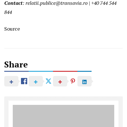
Contact
:
relatii.publice@transavia.ro
|
+40 744 544
844
Source
Post
Share
navigation