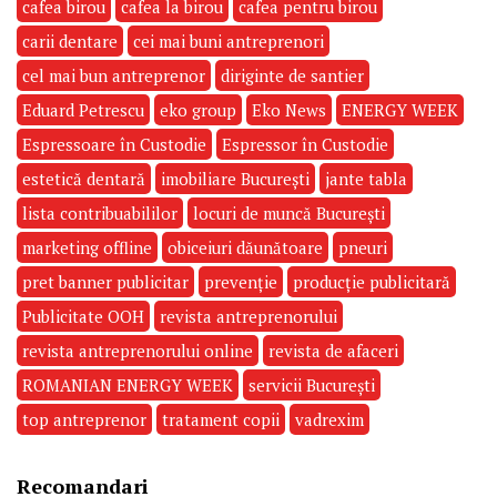
cafea birou
cafea la birou
cafea pentru birou
carii dentare
cei mai buni antreprenori
cel mai bun antreprenor
diriginte de santier
Eduard Petrescu
eko group
Eko News
ENERGY WEEK
Espressoare în Custodie
Espressor în Custodie
estetică dentară
imobiliare București
jante tabla
lista contribuabililor
locuri de muncă București
marketing offline
obiceiuri dăunătoare
pneuri
pret banner publicitar
prevenție
producție publicitară
Publicitate OOH
revista antreprenorului
revista antreprenorului online
revista de afaceri
ROMANIAN ENERGY WEEK
servicii București
top antreprenor
tratament copii
vadrexim
Recomandari