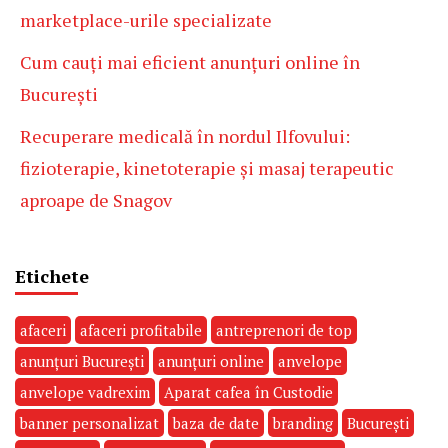
marketplace-urile specializate
Cum cauți mai eficient anunțuri online în
București
Recuperare medicală în nordul Ilfovului:
fizioterapie, kinetoterapie și masaj terapeutic
aproape de Snagov
Etichete
afaceri
afaceri profitabile
antreprenori de top
anunțuri București
anunțuri online
anvelope
anvelope vadrexim
Aparat cafea în Custodie
banner personalizat
baza de date
branding
București