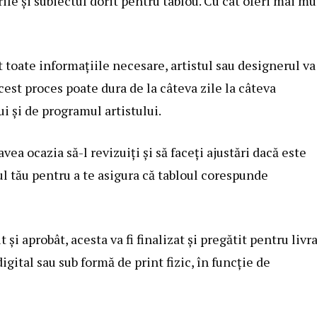
rile și subiectul dorit pentru tablou. Cu cât oferi mai mu
 toate informațiile necesare, artistul sau designerul va
cest proces poate dura de la câteva zile la câteva
i și de programul artistului.
avea ocazia să-l revizuiți și să faceți ajustări dacă este
ul tău pentru a te asigura că tabloul corespunde
t și aprobât, acesta va fi finalizat și pregătit pentru livra
igital sau sub formă de print fizic, în funcție de