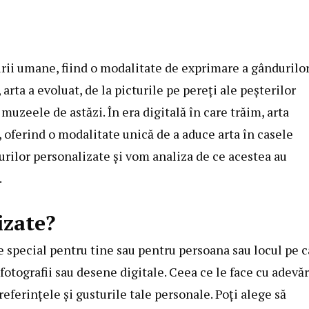
urii umane, fiind o modalitate de exprimare a gândurilor
arta a evoluat, de la picturile pe pereți ale peșterilor
muzeele de astăzi. În era digitală în care trăim, arta
 oferind o modalitate unică de a aduce arta în casele
urilor personalizate și vom analiza de ce acestea au
.
izate?
e special pentru tine sau pentru persoana sau locul pe c
a fotografii sau desene digitale. Ceea ce le face cu adevă
referințele și gusturile tale personale. Poți alege să