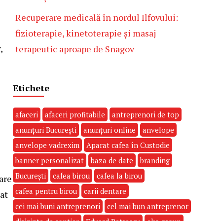
Recuperare medicală în nordul Ilfovului:
fizioterapie, kinetoterapie și masaj
,
terapeutic aproape de Snagov
Etichete
afaceri
afaceri profitabile
antreprenori de top
anunțuri București
anunțuri online
anvelope
anvelope vadrexim
Aparat cafea în Custodie
banner personalizat
baza de date
branding
București
cafea birou
cafea la birou
are
cafea pentru birou
carii dentare
rat
cei mai buni antreprenori
cel mai bun antreprenor