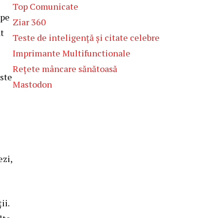
Top Comunicate
 pe
Ziar 360
nt
Teste de inteligență și citate celebre
Imprimante Multifunctionale
Rețete mâncare sănătoasă
este
Mastodon
ezi,
ii.