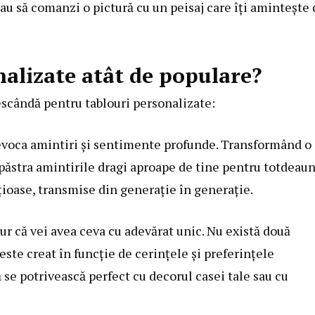
sau să comanzi o pictură cu un peisaj care îți amintește
nalizate atât de populare?
rescândă pentru
tablouri personalizate
:
evoca amintiri și sentimente profunde. Transformând o
i păstra amintirile dragi aproape de tine pentru totdeaun
țioase, transmise din generație în generație.
gur că vei avea ceva cu adevărat unic. Nu există două
este creat în funcție de cerințele și preferințele
să se potrivească perfect cu decorul casei tale sau cu