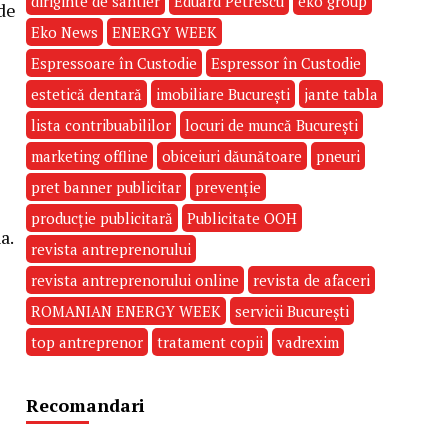
diriginte de santier
Eduard Petrescu
eko group
 de
Eko News
ENERGY WEEK
Espressoare în Custodie
Espressor în Custodie
estetică dentară
imobiliare București
jante tabla
lista contribuabililor
locuri de muncă București
marketing offline
obiceiuri dăunătoare
pneuri
pret banner publicitar
prevenție
producție publicitară
Publicitate OOH
a.
revista antreprenorului
revista antreprenorului online
revista de afaceri
ROMANIAN ENERGY WEEK
servicii București
top antreprenor
tratament copii
vadrexim
Recomandari