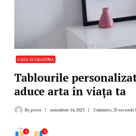
CASA SI GRADINA
Tablourile personaliza
aduce arta în viața ta
By
press
noiembrie 14, 2023
3 minutes, 35 seconds
0
0