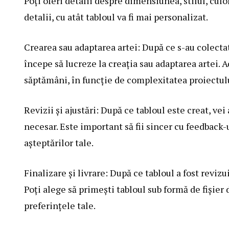
Poți oferi detalii despre dimensiunea, stilul, culo
detalii, cu atât tabloul va fi mai personalizat.
Crearea sau adaptarea artei: După ce s-au colectat
începe să lucreze la creația sau adaptarea artei. A
săptămâni, în funcție de complexitatea proiectulu
Revizii și ajustări: După ce tabloul este creat, vei 
necesar. Este important să fii sincer cu feedback-
așteptărilor tale.
Finalizare și livrare: După ce tabloul a fost revizui
Poți alege să primești tabloul sub formă de fișier d
preferințele tale.