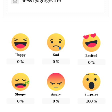
press1@gorgova.ro
Happy
Sad
Excited
0
%
0
%
0
%
Sleepy
Angry
Surprise
0
%
0
%
100
%