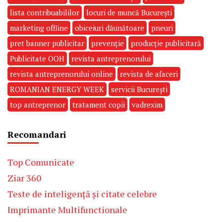
lista contribuabililor
locuri de muncă București
marketing offline
obiceiuri dăunătoare
pneuri
pret banner publicitar
prevenție
producție publicitară
Publicitate OOH
revista antreprenorului
revista antreprenorului online
revista de afaceri
ROMANIAN ENERGY WEEK
servicii București
top antreprenor
tratament copii
vadrexim
Recomandari
Top Comunicate
Ziar 360
Teste de inteligență și citate celebre
Imprimante Multifunctionale