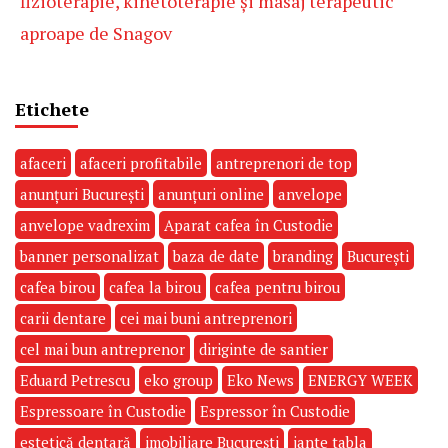
fizioterapie, kinetoterapie și masaj terapeutic
aproape de Snagov
Etichete
afaceri
afaceri profitabile
antreprenori de top
anunțuri București
anunțuri online
anvelope
anvelope vadrexim
Aparat cafea în Custodie
banner personalizat
baza de date
branding
București
cafea birou
cafea la birou
cafea pentru birou
carii dentare
cei mai buni antreprenori
cel mai bun antreprenor
diriginte de santier
Eduard Petrescu
eko group
Eko News
ENERGY WEEK
Espressoare în Custodie
Espressor în Custodie
estetică dentară
imobiliare București
jante tabla