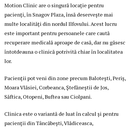
Motion Clinic are o singură locație pentru
pacienți, în Snagov Plaza, însă deservește mai
multe localități din nordul Ilfovului. Acest lucru
este important pentru persoanele care caută
recuperare medicală aproape de casă, dar nu găsesc
întotdeauna o clinică potrivită chiar în localitatea
lor.
Pacienții pot veni din zone precum
Balotești
,
Periș
,
Moara Vlăsiei
,
Corbeanca
,
Ștefăneștii de Jos
,
Săftica
,
Otopeni
,
Buftea
sau
Ciolpani
.
Clinica este o variantă de luat în calcul și pentru
pacienții din
Tâncăbești
,
Vlădiceasca
,