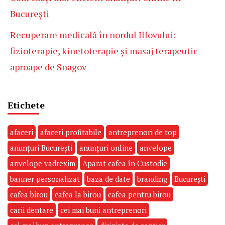
București
Recuperare medicală în nordul Ilfovului:
fizioterapie, kinetoterapie și masaj terapeutic
aproape de Snagov
Etichete
afaceri
afaceri profitabile
antreprenori de top
anunțuri București
anunțuri online
anvelope
anvelope vadrexim
Aparat cafea în Custodie
banner personalizat
baza de date
branding
București
cafea birou
cafea la birou
cafea pentru birou
carii dentare
cei mai buni antreprenori