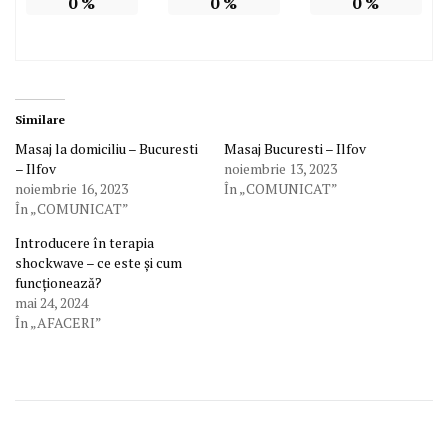
0
%
0
%
0
%
Similare
Masaj la domiciliu – Bucuresti
Masaj Bucuresti – Ilfov
– Ilfov
noiembrie 13, 2023
noiembrie 16, 2023
În „COMUNICAT”
În „COMUNICAT”
Introducere în terapia
shockwave – ce este și cum
funcționează?
mai 24, 2024
În „AFACERI”