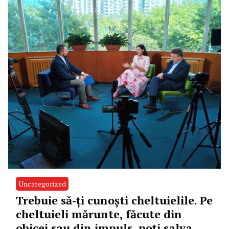
Uncategorized
Trebuie să-ți cunoști cheltuielile. Pe
cheltuieli mărunte, făcute din
obicei sau din impuls, poți salva