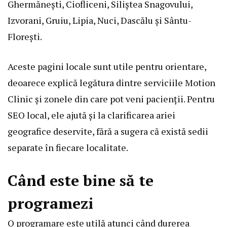
Ghermănești
,
Ciofliceni
,
Siliștea Snagovului
,
Izvorani
,
Gruiu
,
Lipia
,
Nuci
,
Dascălu
și
Sântu-
Florești
.
Aceste pagini locale sunt utile pentru orientare,
deoarece explică legătura dintre serviciile Motion
Clinic și zonele din care pot veni pacienții. Pentru
SEO local, ele ajută și la clarificarea ariei
geografice deservite, fără a sugera că există sedii
separate în fiecare localitate.
Când este bine să te
programezi
O programare este utilă atunci când durerea