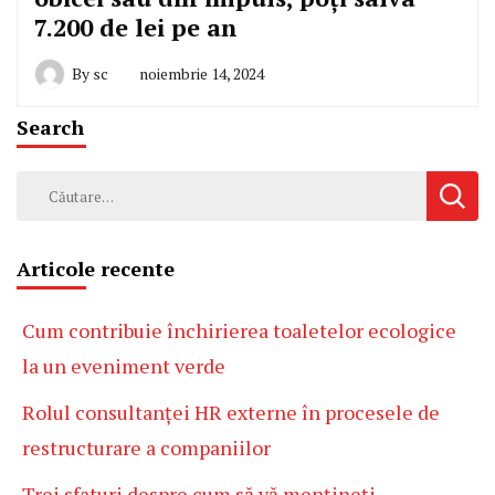
7.200 de lei pe an
By
sc
noiembrie 14, 2024
Search
Caută
după:
Articole recente
Cum contribuie închirierea toaletelor ecologice
la un eveniment verde
Rolul consultanței HR externe în procesele de
restructurare a companiilor
Trei sfaturi despre cum să vă mențineți