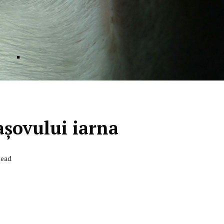
așovului iarna
Read