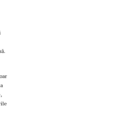
i
să.
oar
la
,
ile