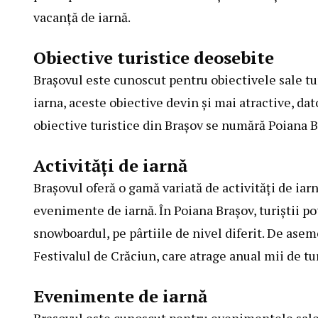
vacanță de iarnă.
Obiective turistice deosebite
Brașovul este cunoscut pentru obiectivele sale tur
iarna, aceste obiective devin și mai atractive, dat
obiective turistice din Brașov se numără Poiana B
Activități de iarnă
Brașovul oferă o gamă variată de activități de iarn
evenimente de iarnă. În Poiana Brașov, turiștii pot
snowboardul, pe pârtiile de nivel diferit. De ase
Festivalul de Crăciun, care atrage anual mii de tur
Evenimente de iarnă
Brașovul este cunoscut pentru evenimentele sale 