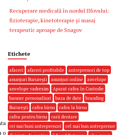
Recuperare medicală în nordul Ilfovului:
fizioterapie, kinetoterapie și masaj
terapeutic aproape de Snagov
Etichete
afaceri
afaceri profitabile
antreprenori de top
anunțuri București
anunțuri online
anvelope
anvelope vadrexim
Aparat cafea în Custodie
banner personalizat
baza de date
branding
București
cafea birou
cafea la birou
cafea pentru birou
carii dentare
nta
cei mai buni antreprenori
cel mai bun antreprenor
u o