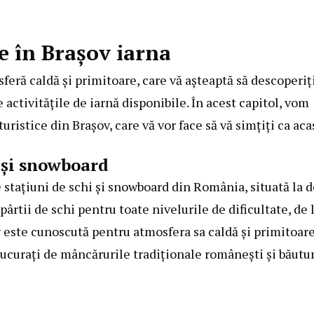
te în Brașov iarna
feră caldă și primitoare, care vă așteaptă să descoperiț
e activitățile de iarnă disponibile. În acest capitol, vom
istice din Brașov, care vă vor face să vă simțiți ca aca
 și snowboard
stațiuni de schi și snowboard din România, situată la d
ârtii de schi pentru toate nivelurile de dificultate, de 
v este cunoscută pentru atmosfera sa caldă și primitoare
bucurați de mâncărurile tradiționale românești și băutur