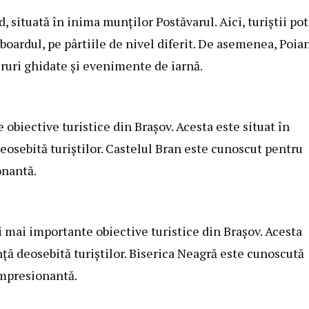
 situată în inima munților Postăvarul. Aici, turiștii pot
wboardul, pe pârtiile de nivel diferit. De asemenea, Poia
 tururi ghidate și evenimente de iarnă.
obiective turistice din Brașov. Acesta este situat în
eosebită turiștilor. Castelul Bran este cunoscut pentru
onantă.
i mai importante obiective turistice din Brașov. Acesta
ență deosebită turiștilor. Biserica Neagră este cunoscută
impresionantă.