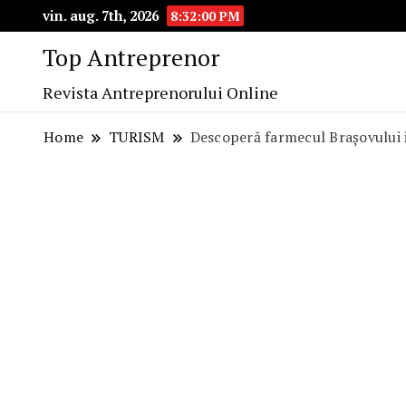
vin. aug. 7th, 2026
8:32:01 PM
Top Antreprenor
Revista Antreprenorului Online
Home
TURISM
Descoperă farmecul Brașovului 