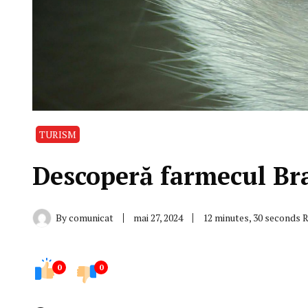
TURISM
Descoperă farmecul Br
By
comunicat
mai 27, 2024
12 minutes, 30 seconds 
0
0