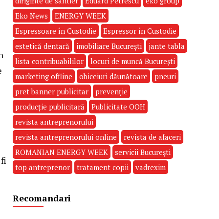
diriginte de santier
Eduard Petrescu
eko group
Eko News
ENERGY WEEK
Espressoare în Custodie
Espressor în Custodie
estetică dentară
imobiliare București
jante tabla
n
lista contribuabililor
locuri de muncă București
e
marketing offline
obiceiuri dăunătoare
pneuri
pret banner publicitar
prevenție
producție publicitară
Publicitate OOH
revista antreprenorului
revista antreprenorului online
revista de afaceri
ROMANIAN ENERGY WEEK
servicii București
fi
top antreprenor
tratament copii
vadrexim
Recomandari