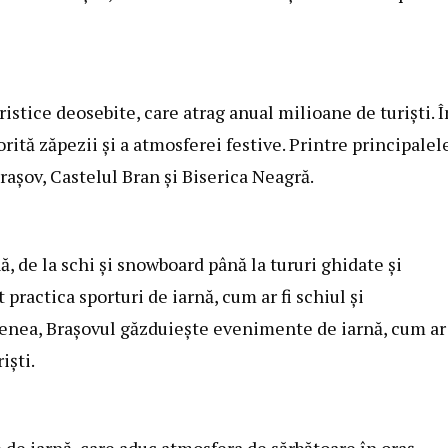
istice deosebite, care atrag anual milioane de turiști. Î
orită zăpezii și a atmosferei festive. Printre principalel
rașov, Castelul Bran și Biserica Neagră.
ă, de la schi și snowboard până la tururi ghidate și
 practica sporturi de iarnă, cum ar fi schiul și
menea, Brașovul găzduiește evenimente de iarnă, cum ar 
iști.
de iarnă, care aduc atmosfera de sărbătoare în oraș.