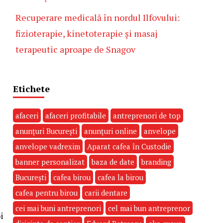
Recuperare medicală în nordul Ilfovului:
fizioterapie, kinetoterapie și masaj
terapeutic aproape de Snagov
Etichete
afaceri
afaceri profitabile
antreprenori de top
anunțuri București
anunțuri online
anvelope
anvelope vadrexim
Aparat cafea în Custodie
banner personalizat
baza de date
branding
București
cafea birou
cafea la birou
cafea pentru birou
carii dentare
cei mai buni antreprenori
cel mai bun antreprenor
i