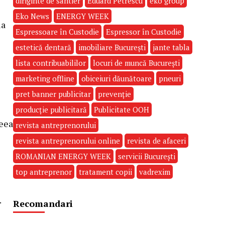
diriginte de santier
Eduard Petrescu
eko group
Eko News
ENERGY WEEK
la
Espressoare în Custodie
Espressor în Custodie
estetică dentară
imobiliare București
jante tabla
lista contribuabililor
locuri de muncă București
marketing offline
obiceiuri dăunătoare
pneuri
pret banner publicitar
prevenție
producție publicitară
Publicitate OOH
ceea
revista antreprenorului
revista antreprenorului online
revista de afaceri
ROMANIAN ENERGY WEEK
servicii București
top antreprenor
tratament copii
vadrexim
.
Recomandari