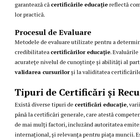
garantează că
certificările educație
reflectă com
lor practică.
Procesul de Evaluare
Metodele de evaluare utilizate pentru a determin
credibilitatea
certificărilor educație
. Evaluările
acuratețe nivelul de cunoștințe și abilități al par
validarea cursurilor
și la validitatea certificăril
Tipuri de Certificări și Rec
Există diverse tipuri de
certificări educație
, var
până la certificări generale, care atestă compete
de mai mulți factori, incluzând autoritatea emite
internațional, și relevanța pentru piața muncii. 