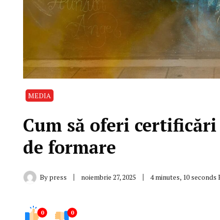
MEDIA
Cum să oferi certificăr
de formare
By
press
noiembrie 27, 2025
4 minutes, 10 seconds
0
0