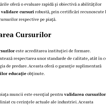
ările oferă o evaluare rapidă și obiectivă a abilităților
O
validare cursuri
robustă, prin certificări recunoscute 
cursurilor respective pe piață.
area Cursurilor
rsurilor
este acreditarea instituției de formare.
ează respectarea unor standarde de calitate, atât în 
ogia de predare. Aceasta oferă o garanție suplimentară
rilor educație
obținute.
 piața muncii este esențial pentru
validarea cursurilor
aliniat cu cerințele actuale ale industriei. Aceasta